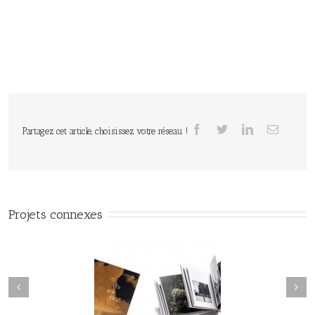
Partagez cet article, choisissez votre réseau !
Projets connexes
Seamus Heaney / Poèmes de
néraires / Collectif /
la tourbe / Revue Ce qui
Éditions Loco
reste