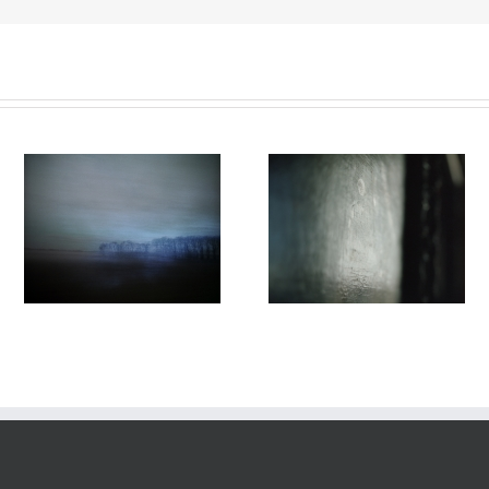
Variations #016
Variations #014