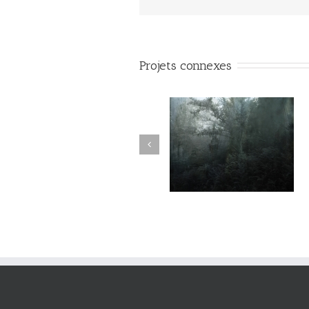
Projets connexes
Variations #015
Variations #017