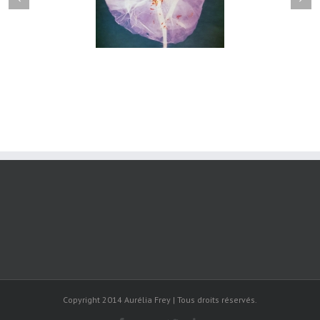
Herbier#031
herbier#030
Copyright 2014 Aurélia Frey | Tous droits réservés.