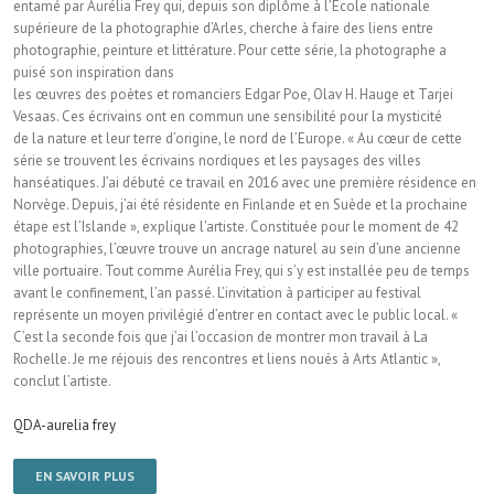
entamé par Aurélia Frey qui, depuis son diplôme à l’École nationale
supérieure de la photographie d’Arles, cherche à faire des liens entre
photographie, peinture et littérature. Pour cette série, la photographe a
puisé son inspiration dans
les œuvres des poètes et romanciers Edgar Poe, Olav H. Hauge et Tarjei
Vesaas. Ces écrivains ont en commun une sensibilité pour la mysticité
de la nature et leur terre d’origine, le nord de l’Europe. « Au cœur de cette
série se trouvent les écrivains nordiques et les paysages des villes
hanséatiques. J’ai débuté ce travail en 2016 avec une première résidence en
Norvège. Depuis, j’ai été résidente en Finlande et en Suède et la prochaine
étape est l’Islande », explique l’artiste. Constituée pour le moment de 42
photographies, l’œuvre trouve un ancrage naturel au sein d’une ancienne
ville portuaire. Tout comme Aurélia Frey, qui s’y est installée peu de temps
avant le confinement, l’an passé. L’invitation à participer au festival
représente un moyen privilégié d’entrer en contact avec le public local. «
C’est la seconde fois que j’ai l’occasion de montrer mon travail à La
Rochelle. Je me réjouis des rencontres et liens noués à Arts Atlantic »,
conclut l’artiste.
QDA-aurelia frey
EN SAVOIR PLUS