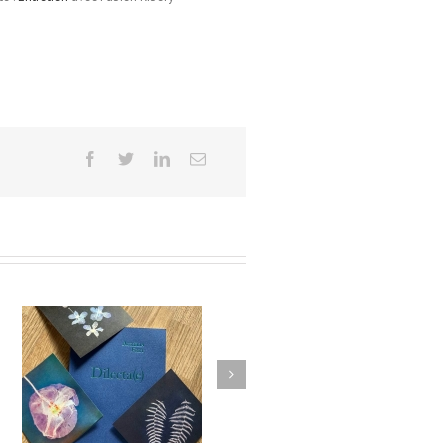
par
Mourir, rassembler ses forces
par Fabien Ribery