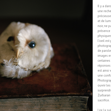
Il y a da
une reche
précieuse
et de lum
noir, ne p
présence 
physiques
l’oeil es
photograp
de parole
images es
certaines
réponses 
est ainsi
une confi
Photograp
ouvrir les
surprendr
Zurbaran 
sacrifice.
Lire la sui