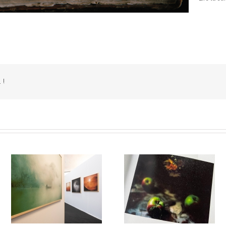
 !
Les objets intimes d’une
ar
Dilecta, ce que l’on chérit 
passion balzacienne contrariée
Fabien Ribery
par Christian Gattinoni