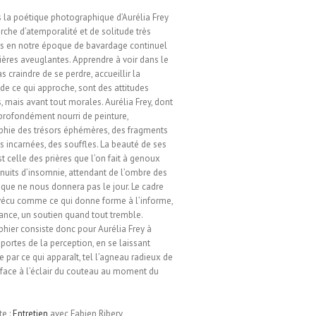
ns la poétique photographique d’Aurélia Frey
rche d’atemporalité et de solitude très
s en notre époque de bavardage continuel
ières aveuglantes. Apprendre à voir dans le
as craindre de se perdre, accueillir la
de ce qui approche, sont des attitudes
, mais avant tout morales. Aurélia Frey, dont
t profondément nourri de peinture,
hie des trésors éphémères, des fragments
s incarnées, des souffles. La beauté de ses
t celle des prières que l’on fait à genoux
 nuits d’insomnie, attendant de l’ombre des
que ne nous donnera pas le jour. Le cadre
 vécu comme ce qui donne forme à l’informe,
ance, un soutien quand tout tremble.
hier consiste donc pour Aurélia Frey à
 portes de la perception, en se laissant
e par ce qui apparaît, tel l’agneau radieux de
face à l’éclair du couteau au moment du
te :
Entretien
avec Fabien Ribery