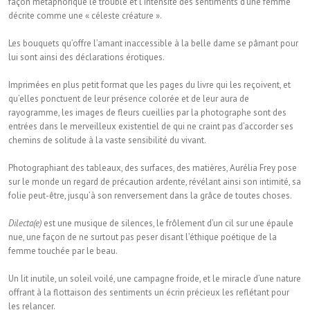
façon métaphorique le trouble et l’intensité des sentiments d’une femme
décrite comme une « céleste créature ».
Les bouquets qu’offre l’amant inaccessible à la belle dame se pâmant pour
lui sont ainsi des déclarations érotiques.
Imprimées en plus petit format que les pages du livre qui les reçoivent, et
qu’elles ponctuent de leur présence colorée et de leur aura de
rayogramme, les images de fleurs cueillies par la photographe sont des
entrées dans le merveilleux existentiel de qui ne craint pas d’accorder ses
chemins de solitude à la vaste sensibilité du vivant.
Photographiant des tableaux, des surfaces, des matières, Aurélia Frey pose
sur le monde un regard de précaution ardente, révélant ainsi son intimité, sa
folie peut-être, jusqu’à son renversement dans la grâce de toutes choses.
Dilecta(e)
est une musique de silences, le frôlement d’un cil sur une épaule
nue, une façon de ne surtout pas peser disant l’éthique poétique de la
femme touchée par le beau.
Un lit inutile, un soleil voilé, une campagne froide, et le miracle d’une nature
offrant à la flottaison des sentiments un écrin précieux les reflétant pour
les relancer.