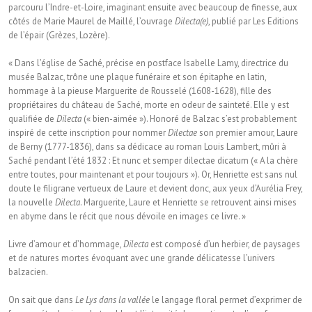
parcouru l’Indre-et-Loire, imaginant ensuite avec beaucoup de finesse, aux
côtés de Marie Maurel de Maillé, l’ouvrage
Dilecta(e)
, publié par Les Editions
de l’épair (Grèzes, Lozère).
« Dans l’église de Saché, précise en postface Isabelle Lamy, directrice du
musée Balzac, trône une plaque funéraire et son épitaphe en latin,
hommage à la pieuse Marguerite de Rousselé (1608-1628), fille des
propriétaires du château de Saché, morte en odeur de sainteté. Elle y est
qualifiée de
Dilecta
(« bien-aimée »). Honoré de Balzac s’est probablement
inspiré de cette inscription pour nommer
Dilectae
son premier amour, Laure
de Berny (1777-1836), dans sa dédicace au roman Louis Lambert, mûri à
Saché pendant l’été 1832 : Et nunc et semper dilectae dicatum (« A la chère
entre toutes, pour maintenant et pour toujours »). Or, Henriette est sans nul
doute le filigrane vertueux de Laure et devient donc, aux yeux d’Aurélia Frey,
la nouvelle
Dilecta
. Marguerite, Laure et Henriette se retrouvent ainsi mises
en abyme dans le récit que nous dévoile en images ce livre. »
Livre d’amour et d’hommage,
Dilecta
est composé d’un herbier, de paysages
et de natures mortes évoquant avec une grande délicatesse l’univers
balzacien.
On sait que dans
Le Lys dans la vallée
le langage floral permet d’exprimer de