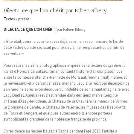
Dilecta, ce que l’on chérit par Fabien Ribery
Textes / presse
DILECTA, CE QUE L’ON CHÉRIT
par Fabien Ribery
« Elle était, comme vous le savez déjà, sans rien savoir encore, le lys de
cette vallée où elle croissait pour le ciel, en le remplissant du parfum de
ses vertus. »
Pour réaliser sa série photographique inspirée de la lecture du
Lys dans la
vallée
d’Honoré de Balzac, roman contant l’histoire d’amour platonique
entre la comtesse Blanche-Henriette de Mortsauf, femme (mal) mariée, et
le renversant Félix de Vandenesse, menant jusqu’à la mort par désespoir de
son héroïne après avoir découvert l’infidélité de son amant imaginaire avec
Lady Dudley, Aurélia Frey s’est rendue dans des lieux merveilleux : le
château d’Azay-le-Rideau, la Château de la Chevrière, le manoir de Vonnes,
le Domaine de Candé, le Château de Valesne, les Musées des Beaux-Arts
de Tours et d’Angers, et quelques autres endroits encore porteurs
symbolisant la grandeur de la noblesse française de province.
En résidence au musée Balzac à Saché pendant l’été 2018, l’artiste a