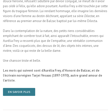
douce héroïne, refusant l’adultère par devoir conjugal, se meurt de n’avoir
pas cédé à Félix, qu’elle adore pourtant. Aurélia Frey a été touchée par cette
figure du tragique féminin. Lui rendant hommage, elle imagine les dernières
visions d’une femme au destin déchirant, appelant sa série
Dilectae
, en
référence au premier amour de Balzac baptisé par lui-même Dilecta.
Dans la contemplation de la nature, des petits riens considérables
empêchant de sombrer tout à fait, ainsi apparaît l’Intouchable, envers qui
Aurélia Frey a ressenti plus que de l’empathie, une véritable communion
d’âme. Des coquelicots, des dessus de lit, des objets très intimes, une
rivière, voilà ce qui reste de la belle dame.
Une chanson triste et belle.
Les mots qui suivent sont d’Aurélia Frey, d’Honoré de Balzac, et de
l’écrivain norvégien Tarjei Vesaas (1897-1970), autre grand amour de
l’artiste.
EN SAVOIR PLUS