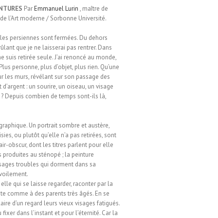
INTURES
Par
Emmanuel Lurin
, maître de
 de l’Art moderne / Sorbonne Université.
 les persiennes sont fermées. Du dehors
brûlant que je ne laisserai pas rentrer. Dans
 suis retirée seule. J’ai renoncé au monde,
. Plus personne, plus d’objet, plus rien. Qu’une
sur les murs, révélant sur son passage des
 d’argent : un sourire, un oiseau, un visage
 ? Depuis combien de temps sont-ils là,
raphique. Un portrait sombre et austère,
es, ou plutôt qu’elle n’a pas retirées, sont
r-obscur, dont les titres parlent pour elle
s produites au sténopé ; la peinture
visages troubles qui dorment dans sa
évoilement.
elle qui se laisse regarder, raconter par la
isite comme à des parents très âgés. En se
laire d’un regard leurs vieux visages fatigués.
xer dans l’instant et pour l’éternité. Car la