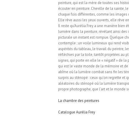
peinture, qui est la mère de toutes ses histoi
écouter en peinture. Cheville de la sainte, l
chaque fois différentes, comme les images de
Elle rêve aussi les yeux ouverts, elle rêve
Il reste qu’Aurélia Frey a une manière bien é
lumière dans la peinture, révélant ainsi des
picturale un instant est rompue. Quelque chos
contemple ; un voile lumineux qui rend visibl
aspérités du tableau, le travail du peintre,
réfléchies par la toile, tantôt projetées au 
signes, qui porte en elle le « négatif » de la
qui est le vaste monde de la mémoire et de l’
abîme où la lumière combat sans fin les tén
surpris au sténopé : ceux qu’on regrette et 
aléatoires du sténopé où la lumière transpos
propre photographe, que l’art et le monde s
La chambre des peintures
Catalogue Aurélia Frey