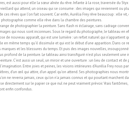
res, est aussi pour elle la sœur aînée du rêve. Infante à la rose, traversée du Styx 
e vieillard qui attend, un oiseau qui se consume : des images qui reviennent ou pl
 ces rêves que l’on fait souvent. Car enfin, Aurélia Frey rêve beaucoup : elle vit
 en photographie comme elle rêve dans la chambre des peintures.
trange de photographier la peinture. Sans flash ni éclairage, sans cadrage convenu
 images qui nous sont inconnues. Sous le regard du photographe, le tableau en effe
e de nouveau apparaît, qui est une lumière : un reflet naturel qui n’appartient qu
e en même temps qu’il dissimule et qui est le début d’une apparition. Dans ce refl
 les marques et les blessures du temps. Et puis des images nouvelles, insoupçonn
plus profond de la peinture. Le tableau ainsi transfiguré n’est plus seulement une i
 peinture. C’est aussi un seuil, un miroir et une ouverture : un lieu de contact et d
imagination. Entre joies et peines, les visions intérieures d’Aurélia Frey nous par
èbres, d’un œil qui attire, d’un appel qu’on attend. Ses photographies nous mont
qu’on ne reverra jamais, ceux qu’on n’a jamais connus et qui pourtant marchent d
e directement sur le papier ce que nul ne peut vraiment prévoir. Vrais fantômes,
ont enfin confondus.