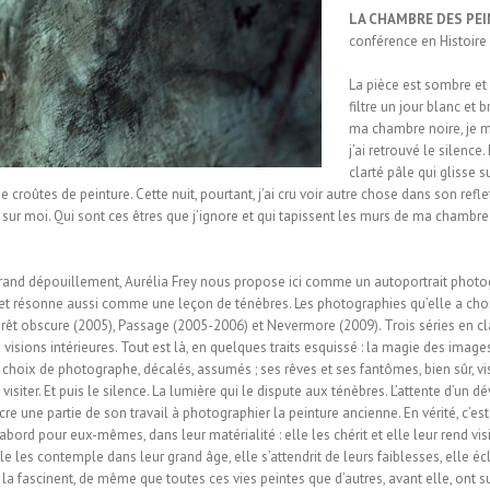
LA CHAMBRE DES PE
conférence en Histoire
La pièce est sombre et
filtre un jour blanc et 
ma chambre noire, je me
j’ai retrouvé le silence
clarté pâle qui glisse 
croûtes de peinture. Cette nuit, pourtant, j’ai cru voir autre chose dans son reflet
sur moi. Qui sont ces êtres que j’ignore et qui tapissent les murs de ma chambre
rand dépouillement, Aurélia Frey nous propose ici comme un autoportrait photog
 et résonne aussi comme une leçon de ténèbres. Les photographies qu’elle a choisi
orêt obscure (2005), Passage (2005-2006) et Nevermore (2009). Trois séries en clai
s visions intérieures. Tout est là, en quelques traits esquissé : la magie des image
s choix de photographe, décalés, assumés ; ses rêves et ses fantômes, bien sûr, 
isiter. Et puis le silence. La lumière qui le dispute aux ténèbres. L’attente d’un d
e une partie de son travail à photographier la peinture ancienne. En vérité, c’est 
’abord pour eux-mêmes, dans leur matérialité : elle les chérit et elle leur rend v
le les contemple dans leur grand âge, elle s’attendrit de leurs faiblesses, elle éc
a fascinent, de même que toutes ces vies peintes que d’autres, avant elle, ont su fi