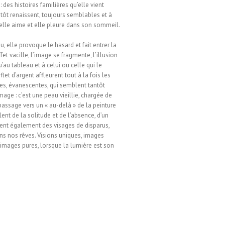
: des histoires familières qu’elle vient
utôt renaissent, toujours semblables et à
, elle aime et elle pleure dans son sommeil.
, elle provoque le hasard et fait entrer la
t vacille, l’image se fragmente, l’illusion
’au tableau et à celui ou celle qui le
et d’argent affleurent tout à la fois les
ées, évanescentes, qui semblent tantôt
mage : c’est une peau vieillie, chargée de
e passage vers un « au-delà » de la peinture
lent de la solitude et de l’absence, d’un
rent également des visages de disparus,
ans nos rêves. Visions uniques, images
 images pures, lorsque la lumière est son