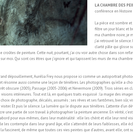
LA CHAMBRE DES PE
conférence en Histoire
La pièce est sombre et
filtre un jour blanc et 
ma chambre noire, je me
j’ai retrouvé le silence
clarté pâle qui glisse 
croûtes de peinture. Cette nuit, pourtant, j’ai cru voir autre chose dans son reflet
sur moi. Qui sont ces êtres que j’ignore et qui tapissent les murs de ma chambre
rand dépouillement, Aurélia Frey nous propose ici comme un autoportrait photog
 et résonne aussi comme une leçon de ténèbres. Les photographies qu’elle a choisi
orêt obscure (2005), Passage (2005-2006) et Nevermore (2009). Trois séries en clai
s visions intérieures. Tout est là, en quelques traits esquissé : la magie des image
s choix de photographe, décalés, assumés ; ses rêves et ses fantômes, bien sûr, 
isiter. Et puis le silence. La lumière qui le dispute aux ténèbres. L’attente d’un d
e une partie de son travail à photographier la peinture ancienne. En vérité, c’est 
’abord pour eux-mêmes, dans leur matérialité : elle les chérit et elle leur rend v
le les contemple dans leur grand âge, elle s’attendrit de leurs faiblesses, elle éc
a fascinent, de même que toutes ces vies peintes que d’autres, avant elle, ont su fi