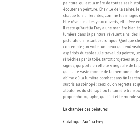
peinture, qui est la mère de toutes ses histoi
écouter en peinture. Cheville de la sainte, l
chaque fois différentes, comme les images de
Elle rêve aussi les yeux ouverts, elle rêve
Il reste qu’Aurélia Frey a une manière bien é
lumière dans la peinture, révélant ainsi des
picturale un instant est rompue. Quelque chos
contemple ; un voile lumineux qui rend visibl
aspérités du tableau, le travail du peintre,
réfléchies par la toile, tantôt projetées au 
signes, qui porte en elle le « négatif » de la
qui est le vaste monde de la mémoire et de l’
abîme où la lumière combat sans fin les tén
surpris au sténopé : ceux qu’on regrette et 
aléatoires du sténopé où la lumière transpos
propre photographe, que l’art et le monde s
La chambre des peintures
Catalogue Aurélia Frey