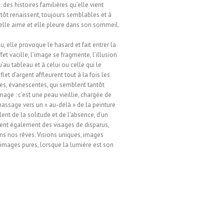
: des histoires familières qu’elle vient
utôt renaissent, toujours semblables et à
, elle aime et elle pleure dans son sommeil.
, elle provoque le hasard et fait entrer la
t vacille, l’image se fragmente, l’illusion
’au tableau et à celui ou celle qui le
et d’argent affleurent tout à la fois les
ées, évanescentes, qui semblent tantôt
mage : c’est une peau vieillie, chargée de
e passage vers un « au-delà » de la peinture
lent de la solitude et de l’absence, d’un
rent également des visages de disparus,
ans nos rêves. Visions uniques, images
 images pures, lorsque la lumière est son