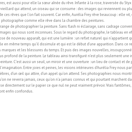
res, est aussi pour elle la sœur aînée du rêve. Infante à la rose, traversée du Styx 
e vieillard qui attend, un oiseau qui se consume : des images qui reviennent ou pl
 ces rêves que l’on fait souvent. Car enfin, Aurélia Frey rêve beaucoup : elle vit
 en photographie comme elle rêve dans la chambre des peintures.
trange de photographier la peinture. Sans flash ni éclairage, sans cadrage convenu
 images qui nous sont inconnues. Sous le regard du photographe, le tableau en effe
e de nouveau apparaît, qui est une lumière : un reflet naturel qui n’appartient qu
e en même temps qu’il dissimule et qui est le début d’une apparition. Dans ce refl
 les marques et les blessures du temps. Et puis des images nouvelles, insoupçonn
plus profond de la peinture. Le tableau ainsi transfiguré n’est plus seulement une i
 peinture. C’est aussi un seuil, un miroir et une ouverture : un lieu de contact et d
imagination. Entre joies et peines, les visions intérieures d’Aurélia Frey nous par
èbres, d’un œil qui attire, d’un appel qu’on attend. Ses photographies nous mont
qu’on ne reverra jamais, ceux qu’on n’a jamais connus et qui pourtant marchent d
e directement sur le papier ce que nul ne peut vraiment prévoir. Vrais fantômes,
ont enfin confondus.