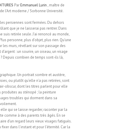
INTURES
Par
Emmanuel Lurin
, maître de
 de l’Art moderne / Sorbonne Université.
 les persiennes sont fermées. Du dehors
brûlant que je ne laisserai pas rentrer. Dans
 suis retirée seule. J’ai renoncé au monde,
. Plus personne, plus d’objet, plus rien. Qu’une
sur les murs, révélant sur son passage des
 d’argent : un sourire, un oiseau, un visage
 ? Depuis combien de temps sont-ils là,
raphique. Un portrait sombre et austère,
es, ou plutôt qu’elle n’a pas retirées, sont
r-obscur, dont les titres parlent pour elle
s produites au sténopé ; la peinture
visages troubles qui dorment dans sa
évoilement.
elle qui se laisse regarder, raconter par la
isite comme à des parents très âgés. En se
laire d’un regard leurs vieux visages fatigués.
xer dans l’instant et pour l’éternité. Car la