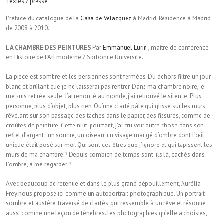
Textes / presse
Préface du catalogue de la
Casa de Velazquez
à Madrid. Résidence à Madrid
de 2008 à 2010.
LA CHAMBRE DES PEINTURES
Par
Emmanuel Lurin
, maître de conférence
en Histoire de l’Art moderne / Sorbonne Université.
La pièce est sombre et les persiennes sont fermées. Du dehors filtre un jour
blanc et brûlant que je ne laisserai pas rentrer. Dans ma chambre noire, je
me suis retirée seule. J’ai renoncé au monde, j’ai retrouvé le silence. Plus
personne, plus d’objet, plus rien. Qu’une clarté pâle qui glisse sur les murs,
révélant sur son passage des taches dans le papier, des fissures, comme de
croûtes de peinture. Cette nuit, pourtant, j’ai cru voir autre chose dans son
reflet d’argent : un sourire, un oiseau, un visage mangé d’ombre dont l’œil
unique était posé sur moi. Qui sont ces êtres que j’ignore et qui tapissent les
murs de ma chambre ? Depuis combien de temps sont-ils là, cachés dans
l’ombre, à me regarder ?
Avec beaucoup de retenue et dans le plus grand dépouillement, Aurélia
Frey nous propose ici comme un autoportrait photographique. Un portrait
sombre et austère, traversé de clartés, qui ressemble à un rêve et résonne
aussi comme une leçon de ténèbres. Les photographies qu’elle a choisies,