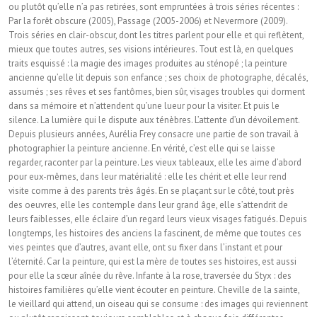
ou plutôt qu’elle n’a pas retirées, sont empruntées à trois séries récentes :
Par la forêt obscure (2005), Passage (2005-2006) et Nevermore (2009).
Trois séries en clair-obscur, dont les titres parlent pour elle et qui reflètent,
mieux que toutes autres, ses visions intérieures. Tout est là, en quelques
traits esquissé : la magie des images produites au sténopé ; la peinture
ancienne qu’elle lit depuis son enfance ; ses choix de photographe, décalés,
assumés ; ses rêves et ses fantômes, bien sûr, visages troubles qui dorment
dans sa mémoire et n’attendent qu’une lueur pour la visiter. Et puis le
silence. La lumière qui le dispute aux ténèbres. L’attente d’un dévoilement.
Depuis plusieurs années, Aurélia Frey consacre une partie de son travail à
photographier la peinture ancienne. En vérité, c’est elle qui se laisse
regarder, raconter par la peinture. Les vieux tableaux, elle les aime d’abord
pour eux-mêmes, dans leur matérialité : elle les chérit et elle leur rend
visite comme à des parents très âgés. En se plaçant sur le côté, tout près
des oeuvres, elle les contemple dans leur grand âge, elle s’attendrit de
leurs faiblesses, elle éclaire d’un regard leurs vieux visages fatigués. Depuis
longtemps, les histoires des anciens la fascinent, de même que toutes ces
vies peintes que d’autres, avant elle, ont su fixer dans l’instant et pour
l’éternité. Car la peinture, qui est la mère de toutes ses histoires, est aussi
pour elle la sœur aînée du rêve. Infante à la rose, traversée du Styx : des
histoires familières qu’elle vient écouter en peinture. Cheville de la sainte,
le vieillard qui attend, un oiseau qui se consume : des images qui reviennent