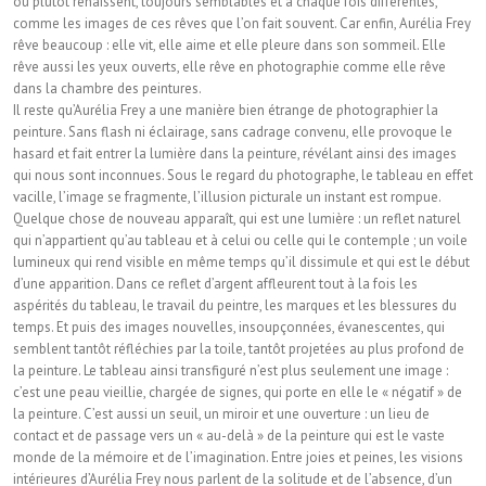
ou plutôt renaissent, toujours semblables et à chaque fois différentes,
comme les images de ces rêves que l’on fait souvent. Car enfin, Aurélia Frey
rêve beaucoup : elle vit, elle aime et elle pleure dans son sommeil. Elle
rêve aussi les yeux ouverts, elle rêve en photographie comme elle rêve
dans la chambre des peintures.
Il reste qu’Aurélia Frey a une manière bien étrange de photographier la
peinture. Sans flash ni éclairage, sans cadrage convenu, elle provoque le
hasard et fait entrer la lumière dans la peinture, révélant ainsi des images
qui nous sont inconnues. Sous le regard du photographe, le tableau en effet
vacille, l’image se fragmente, l’illusion picturale un instant est rompue.
Quelque chose de nouveau apparaît, qui est une lumière : un reflet naturel
qui n’appartient qu’au tableau et à celui ou celle qui le contemple ; un voile
lumineux qui rend visible en même temps qu’il dissimule et qui est le début
d’une apparition. Dans ce reflet d’argent affleurent tout à la fois les
aspérités du tableau, le travail du peintre, les marques et les blessures du
temps. Et puis des images nouvelles, insoupçonnées, évanescentes, qui
semblent tantôt réfléchies par la toile, tantôt projetées au plus profond de
la peinture. Le tableau ainsi transfiguré n’est plus seulement une image :
c’est une peau vieillie, chargée de signes, qui porte en elle le « négatif » de
la peinture. C’est aussi un seuil, un miroir et une ouverture : un lieu de
contact et de passage vers un « au-delà » de la peinture qui est le vaste
monde de la mémoire et de l’imagination. Entre joies et peines, les visions
intérieures d’Aurélia Frey nous parlent de la solitude et de l’absence, d’un