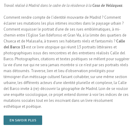
Travail réalisé à Madrid dans le cadre de la résidence à la
Casa de Velázquez
.
Comment rendre compte de l’identité mouvante de Madrid ? Comment
éclairer ses mutations les plus intimes inscrites dans le paysage urbain ?
Comment esquisser le portrait d’une de ses rues emblématiques, à mi-
chemin entre l’Eglise San Ildefonso et Gran Vía, à la limite des quartiers de
Chueca et de Malasaña, à travers ses habitants réels et fantasmés ?
Calle
del Barco 13
est ce livre utopique qui réunit 13 portraits littéraires et
photographiques issus des rencontres et des entretiens réalisés Calle del
Barco. Photographies, citations et textes poétiques se mêlent pour suggérer
la vie d’une rue qui ne sera jamais montrée si ce n’est par ses portraits réels
mais détournés. Traverse, lien et lieu d’observation privilégiés pour
témoigner d’un métissage culturel faisant cohabiter, sur une même section
urbaine, les différents acteurs d’une identité plurielle et complexe, la Calle
del Barco invite à (re)-découvrir la géographie de Madrid. Loin de se vouloir
une enquête sociologique, ce projet en­tend donner à voir les indices de ces
mutations sociales tout en les inscrivant dans un livre résolument
esthétique et poétique.
EN SAVOIR PLUS