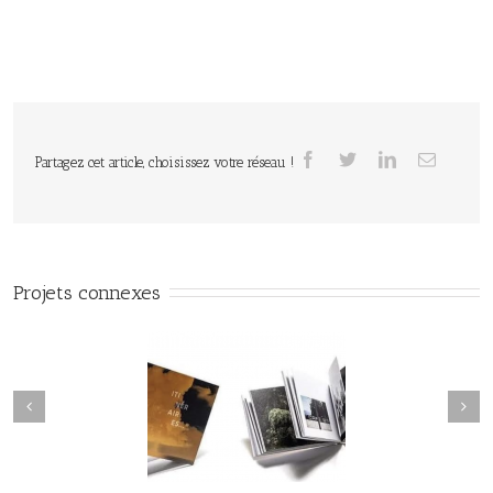
Partagez cet article, choisissez votre réseau !
Projets connexes
Seamus Heaney / Poèmes de
néraires / Collectif /
la tourbe / Revue Ce qui
Éditions Loco
reste