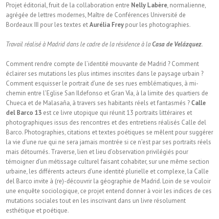
Projet éditorial, fruit de la collaboration entre
Nelly Labère
, nor­malienne,
agrégée de lettres modernes, Maître de Conférences Université de
Bordeaux III pour les textes et
Aurélia Frey
pour les photographies.
Travail réalisé à Madrid dans le cadre de la résidence à la
Casa de Velázquez
.
Comment rendre compte de l’identité mouvante de Madrid ? Comment
éclairer ses mutations les plus intimes inscrites dans le paysage urbain ?
Comment esquisser le portrait d’une de ses rues emblématiques, à mi-
chemin entre l’Eglise San Ildefonso et Gran Vía, à la limite des quartiers de
Chueca et de Malasaña, à travers ses habitants réels et fantasmés ?
Calle
del Barco 13
est ce livre utopique qui réunit 13 portraits littéraires et
photographiques issus des rencontres et des entretiens réalisés Calle del
Barco. Photographies, citations et textes poétiques se mêlent pour suggérer
la vie d’une rue qui ne sera jamais montrée si ce n’est par ses portraits réels
mais détournés. Traverse, lien et lieu d’observation privilégiés pour
témoigner d’un métissage culturel faisant cohabiter, sur une même section
urbaine, les différents acteurs d’une identité plurielle et complexe, la Calle
del Barco invite à (re)-découvrir la géographie de Madrid. Loin de se vouloir
une enquête sociologique, ce projet en­tend donner à voir les indices de ces
mutations sociales tout en les inscrivant dans un livre résolument
esthétique et poétique.