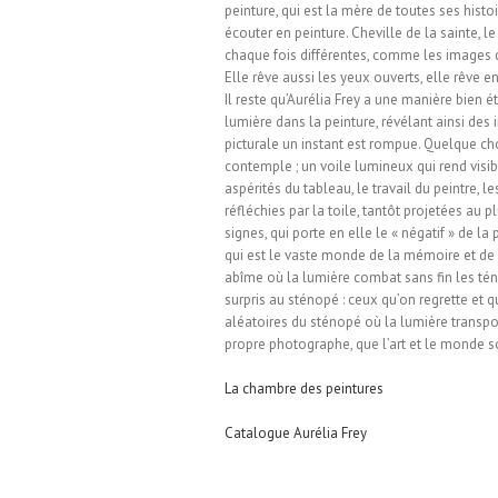
peinture, qui est la mère de toutes ses histoi
écouter en peinture. Cheville de la sainte, l
chaque fois différentes, comme les images de
Elle rêve aussi les yeux ouverts, elle rêve
Il reste qu’Aurélia Frey a une manière bien é
lumière dans la peinture, révélant ainsi des
picturale un instant est rompue. Quelque chos
contemple ; un voile lumineux qui rend visibl
aspérités du tableau, le travail du peintre,
réfléchies par la toile, tantôt projetées au 
signes, qui porte en elle le « négatif » de la
qui est le vaste monde de la mémoire et de l’
abîme où la lumière combat sans fin les tén
surpris au sténopé : ceux qu’on regrette et 
aléatoires du sténopé où la lumière transpos
propre photographe, que l’art et le monde s
La chambre des peintures
Catalogue Aurélia Frey