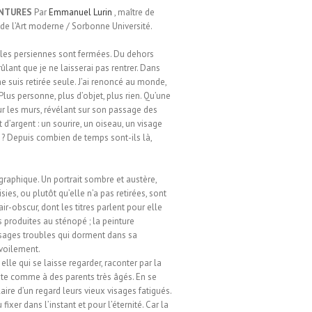
INTURES
Par
Emmanuel Lurin
, maître de
 de l’Art moderne / Sorbonne Université.
 les persiennes sont fermées. Du dehors
brûlant que je ne laisserai pas rentrer. Dans
 suis retirée seule. J’ai renoncé au monde,
. Plus personne, plus d’objet, plus rien. Qu’une
sur les murs, révélant sur son passage des
 d’argent : un sourire, un oiseau, un visage
 ? Depuis combien de temps sont-ils là,
raphique. Un portrait sombre et austère,
es, ou plutôt qu’elle n’a pas retirées, sont
r-obscur, dont les titres parlent pour elle
s produites au sténopé ; la peinture
visages troubles qui dorment dans sa
évoilement.
elle qui se laisse regarder, raconter par la
isite comme à des parents très âgés. En se
laire d’un regard leurs vieux visages fatigués.
xer dans l’instant et pour l’éternité. Car la