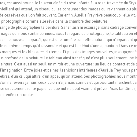
res, est aussi pour elle la sœur aînée du rêve. Infante à la rose, traversée du Styx 
e vieillard qui attend, un oiseau qui se consume : des images qui reviennent ou pl
 ces rêves que l’on fait souvent. Car enfin, Aurélia Frey rêve beaucoup : elle vit
 en photographie comme elle rêve dans la chambre des peintures.
trange de photographier la peinture. Sans flash ni éclairage, sans cadrage convenu
 images qui nous sont inconnues. Sous le regard du photographe, le tableau en effe
e de nouveau apparaît, qui est une lumière : un reflet naturel qui n’appartient qu
e en même temps qu’il dissimule et qui est le début d’une apparition. Dans ce refl
 les marques et les blessures du temps. Et puis des images nouvelles, insoupçonn
plus profond de la peinture. Le tableau ainsi transfiguré n’est plus seulement une i
 peinture. C’est aussi un seuil, un miroir et une ouverture : un lieu de contact et d
imagination. Entre joies et peines, les visions intérieures d’Aurélia Frey nous par
èbres, d’un œil qui attire, d’un appel qu’on attend. Ses photographies nous mont
qu’on ne reverra jamais, ceux qu’on n’a jamais connus et qui pourtant marchent d
e directement sur le papier ce que nul ne peut vraiment prévoir. Vrais fantômes,
ont enfin confondus.