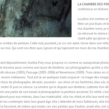
LA CHAMBRE DES PE
conférence en Histoire
La pièce est sombre et
filtre un jour blanc et 
ma chambre noire, je me
j’ai retrouvé le silence
clarté pâle qui glisse 
croûtes de peinture. Cette nuit, pourtant, j’ai cru voir autre chose dans son reflet
sur moi. Qui sont ces êtres que j’ignore et qui tapissent les murs de ma chambre
rand dépouillement, Aurélia Frey nous propose ici comme un autoportrait photog
 et résonne aussi comme une leçon de ténèbres. Les photographies qu’elle a choisi
orêt obscure (2005), Passage (2005-2006) et Nevermore (2009). Trois séries en clai
s visions intérieures. Tout est là, en quelques traits esquissé : la magie des image
s choix de photographe, décalés, assumés ; ses rêves et ses fantômes, bien sûr, 
isiter. Et puis le silence. La lumière qui le dispute aux ténèbres. L’attente d’un d
e une partie de son travail à photographier la peinture ancienne. En vérité, c’est 
’abord pour eux-mêmes, dans leur matérialité : elle les chérit et elle leur rend v
le les contemple dans leur grand âge, elle s’attendrit de leurs faiblesses, elle éc
a fascinent, de même que toutes ces vies peintes que d’autres, avant elle, ont su fi