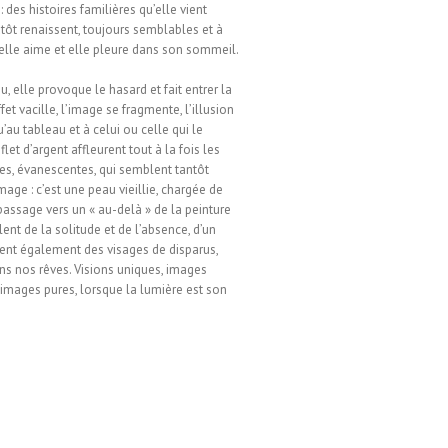
: des histoires familières qu’elle vient
utôt renaissent, toujours semblables et à
, elle aime et elle pleure dans son sommeil.
, elle provoque le hasard et fait entrer la
t vacille, l’image se fragmente, l’illusion
’au tableau et à celui ou celle qui le
et d’argent affleurent tout à la fois les
ées, évanescentes, qui semblent tantôt
mage : c’est une peau vieillie, chargée de
e passage vers un « au-delà » de la peinture
lent de la solitude et de l’absence, d’un
rent également des visages de disparus,
ans nos rêves. Visions uniques, images
 images pures, lorsque la lumière est son