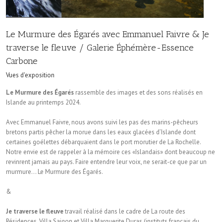
Le Murmure des Égarés avec Emmanuel Faivre & Je
traverse le fleuve / Galerie Éphémère-Essence
Carbone
Vues d'exposition
Le Murmure des Égarés
rassemble des images et des sons réalisés en
Islande au printemps 2024.
Avec Emmanuel Faivre, nous avons suivi les pas des marins-pêcheurs
bretons partis pêcher la morue dans les eaux glacées d’Islande dont
certaines goélettes débarquaient dans le port morutier de La Rochelle.
Notre envie est de rappeler à la mémoire ces «Islandais» dont beaucoup ne
revinrent jamais au pays. Faire entendre leur voix, ne serait-ce que par un
murmure… Le Murmure des Égarés.
&
Je traverse le fleuve
travail réalisé dans le cadre de La route des
Résidences, Villa Saigon et Villa Marguerite Duras (instituts français du