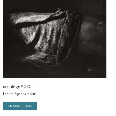
sortilege#030
Le sortilège des marins
EN SAVOIR PLUS