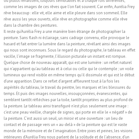
ou plutôt renaissent, toujours semblables et à chaque fois différentes,
comme les images de ces rêves que l’on fait souvent. Car enfin, Aurélia Frey
rêve beaucoup : elle vit, elle aime et elle pleure dans son sommeil. Elle
rêve aussi les yeux ouverts, elle rêve en photographie comme elle rêve
dans la chambre des peintures.
Il reste qu’Aurélia Frey a une manière bien étrange de photographier la
peinture. Sans flash ni éclairage, sans cadrage convenu, elle provoque le
hasard et fait entrer la lumière dans la peinture, révélant ainsi des images
qui nous sont inconnues. Sous le regard du photographe, le tableau en effet
vacille, l’image se fragmente, l’illusion picturale un instant est rompue.
Quelque chose de nouveau apparaît, qui est une lumière : un reflet naturel
qui n’appartient qu’au tableau et à celui ou celle qui le contemple ; un voile
lumineux qui rend visible en même temps qu’il dissimule et qui est le début
d’une apparition. Dans ce reflet d’argent affleurent tout à la fois les
aspérités du tableau, le travail du peintre, les marques et les blessures du
temps. Et puis des images nouvelles, insoupçonnées, évanescentes, qui
semblent tantôt réfléchies par la toile, tantôt projetées au plus profond de
la peinture. Le tableau ainsi transfiguré n’est plus seulement une image :
c’est une peau vieillie, chargée de signes, qui porte en elle le « négatif » de
la peinture. C’est aussi un seuil, un miroir et une ouverture : un lieu de
contact et de passage vers un « au-delà » de la peinture qui est le vaste
monde de la mémoire et de l’imagination. Entre joies et peines, les visions
intérieures d’Aurélia Frey nous parlent de la solitude et de l’absence, d’un