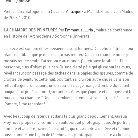
Textes / presse
Préface du catalogue de la
Casa de Velazquez
à Madrid. Résidence à Madrid
de 2008 à 2010.
LA CHAMBRE DES PEINTURES
Par
Emmanuel Lurin
, maître de conférence
en Histoire de l’Art moderne / Sorbonne Université.
La pièce est sombre et les persiennes sont fermées. Du dehors filtre un jour
blanc et brûlant que je ne laisserai pas rentrer. Dans ma chambre noire, je
me suis retirée seule. J’ai renoncé au monde, j’ai retrouvé le silence. Plus
personne, plus d’objet, plus rien. Qu’une clarté pâle qui glisse sur les murs,
révélant sur son passage des taches dans le papier, des fissures, comme de
croûtes de peinture. Cette nuit, pourtant, j’ai cru voir autre chose dans son
reflet d’argent : un sourire, un oiseau, un visage mangé d’ombre dont l’œil
unique était posé sur moi. Qui sont ces êtres que j’ignore et qui tapissent les
murs de ma chambre ? Depuis combien de temps sont-ils là, cachés dans
l’ombre, à me regarder ?
Avec beaucoup de retenue et dans le plus grand dépouillement, Aurélia
Frey nous propose ici comme un autoportrait photographique. Un portrait
sombre et austère, traversé de clartés, qui ressemble à un rêve et résonne
aussi comme une leçon de ténèbres. Les photographies qu’elle a choisies,