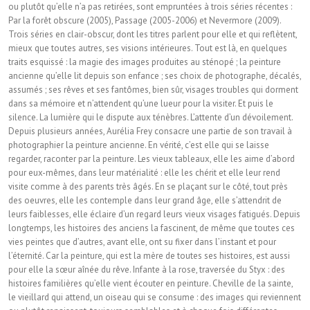
ou plutôt qu’elle n’a pas retirées, sont empruntées à trois séries récentes :
Par la forêt obscure (2005), Passage (2005-2006) et Nevermore (2009).
Trois séries en clair-obscur, dont les titres parlent pour elle et qui reflètent,
mieux que toutes autres, ses visions intérieures. Tout est là, en quelques
traits esquissé : la magie des images produites au sténopé ; la peinture
ancienne qu’elle lit depuis son enfance ; ses choix de photographe, décalés,
assumés ; ses rêves et ses fantômes, bien sûr, visages troubles qui dorment
dans sa mémoire et n’attendent qu’une lueur pour la visiter. Et puis le
silence. La lumière qui le dispute aux ténèbres. L’attente d’un dévoilement.
Depuis plusieurs années, Aurélia Frey consacre une partie de son travail à
photographier la peinture ancienne. En vérité, c’est elle qui se laisse
regarder, raconter par la peinture. Les vieux tableaux, elle les aime d’abord
pour eux-mêmes, dans leur matérialité : elle les chérit et elle leur rend
visite comme à des parents très âgés. En se plaçant sur le côté, tout près
des oeuvres, elle les contemple dans leur grand âge, elle s’attendrit de
leurs faiblesses, elle éclaire d’un regard leurs vieux visages fatigués. Depuis
longtemps, les histoires des anciens la fascinent, de même que toutes ces
vies peintes que d’autres, avant elle, ont su fixer dans l’instant et pour
l’éternité. Car la peinture, qui est la mère de toutes ses histoires, est aussi
pour elle la sœur aînée du rêve. Infante à la rose, traversée du Styx : des
histoires familières qu’elle vient écouter en peinture. Cheville de la sainte,
le vieillard qui attend, un oiseau qui se consume : des images qui reviennent