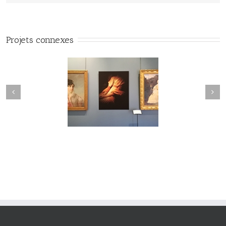
Projets connexes
#Vuedilectae#002
#Vuedilectae#001