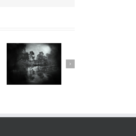
Dilectae#001