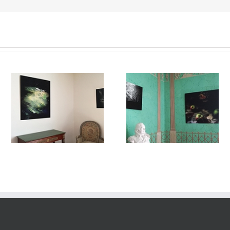
#VUEdilectae
Dilectae#002