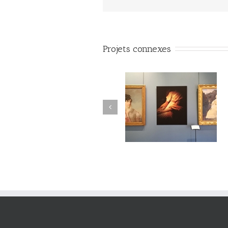
Projets connexes
#Vuedilectae#002
#Vuedilectae#001