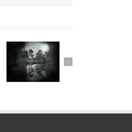
Dilectae#001