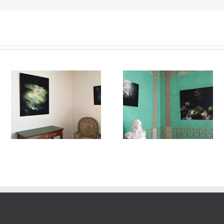
#VUEdilectae
Dilectae#002