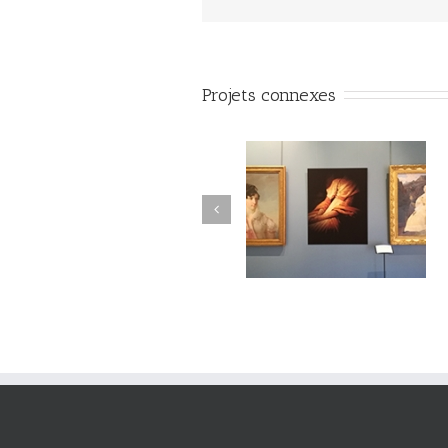
Projets connexes
#Vuedilectae#002
#Vuedilectae#001