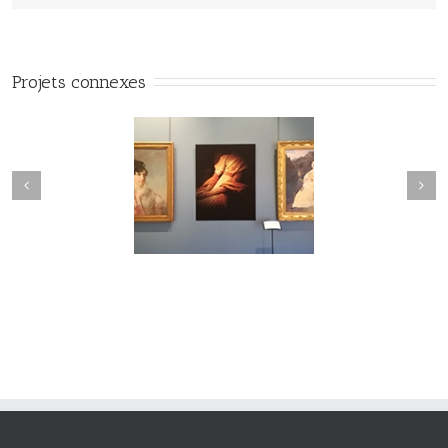
Projets connexes
#Vuedilectae#002
#Vuedilectae#001