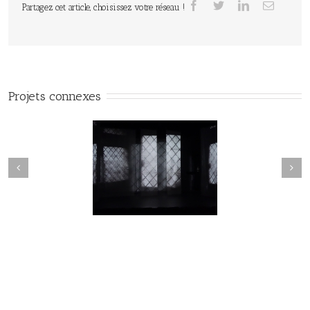
Partagez cet article, choisissez votre réseau !
Projets connexes
Lune de loups#19
Lune de loups#18