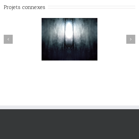
Projets connexes
Nevermore #010
Nevermore #009