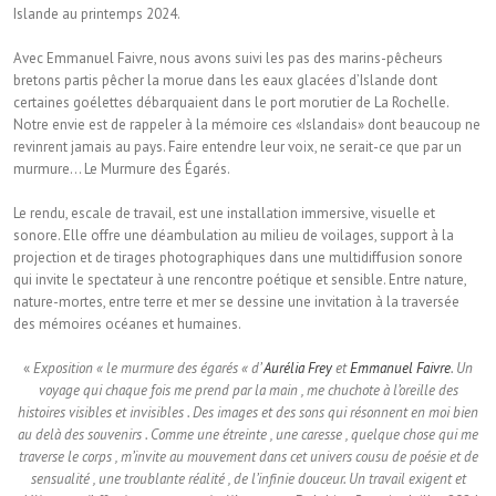
Islande au printemps 2024.
Avec Emmanuel Faivre, nous avons suivi les pas des marins-pêcheurs
bretons partis pêcher la morue dans les eaux glacées d’Islande dont
certaines goélettes débarquaient dans le port morutier de La Rochelle.
Notre envie est de rappeler à la mémoire ces «Islandais» dont beaucoup ne
revinrent jamais au pays. Faire entendre leur voix, ne serait-ce que par un
murmure… Le Murmure des Égarés.
Le rendu, escale de travail, est une installation immersive, visuelle et
sonore. Elle offre une déambulation au milieu de voilages, support à la
projection et de tirages photographiques dans une multidiffusion sonore
qui invite le spectateur à une rencontre poétique et sensible. Entre nature,
nature-mortes, entre terre et mer se dessine une invitation à la traversée
des mémoires océanes et humaines.
«
Exposition « le murmure des égarés « d’
Aurélia Frey
et
Emmanuel Faivre
. Un
voyage qui chaque fois me prend par la main , me chuchote à l’oreille des
histoires visibles et invisibles . Des images et des sons qui résonnent en moi bien
au delà des souvenirs . Comme une étreinte , une caresse , quelque chose qui me
traverse le corps , m’invite au mouvement dans cet univers cousu de poésie et de
sensualité , une troublante réalité , de l’infinie douceur. Un travail exigent et