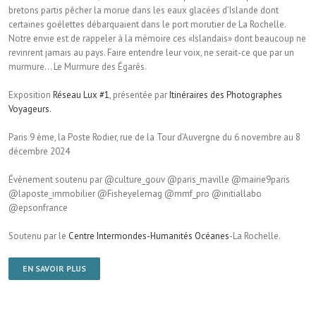
bretons partis pêcher la morue dans les eaux glacées d’Islande dont
certaines goélettes débarquaient dans le port morutier de La Rochelle.
Notre envie est de rappeler à la mémoire ces «Islandais» dont beaucoup ne
revinrent jamais au pays. Faire entendre leur voix, ne serait-ce que par un
murmure… Le Murmure des Égarés.
Exposition
Réseau Lux #1
, présentée par
Itinéraires des Photographes
Voyageurs.
Paris 9 ème, la Poste Rodier, rue de la Tour d’Auvergne du 6 novembre au 8
décembre 2024
Évènement soutenu par @culture_gouv @paris_maville @mairie9paris
@laposte_immobilier @Fisheyelemag @mmf_pro @initiallabo
@epsonfrance
Soutenu par le
Centre Intermondes-Humanités Océanes
-La Rochelle.
EN SAVOIR PLUS