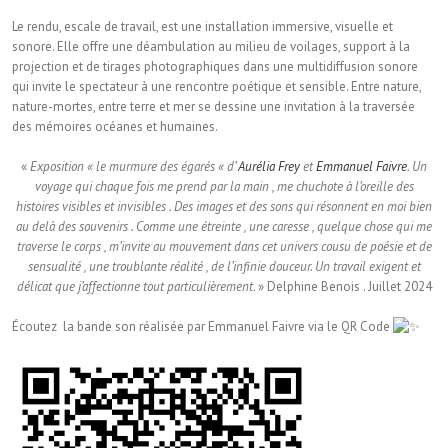
Le rendu, escale de travail, est une installation immersive, visuelle et
sonore. Elle offre une déambulation au milieu de voilages, support à la
projection et de tirages photographiques dans une multidiffusion sonore
qui invite le spectateur à une rencontre poétique et sensible. Entre nature,
nature-mortes, entre terre et mer se dessine une invitation à la traversée
des mémoires océanes et humaines.
«
Exposition « le murmure des égarés « d’
Aurélia Frey
et
Emmanuel Faivre
. Un
voyage qui chaque fois me prend par la main , me chuchote à l’oreille des
histoires visibles et invisibles . Des images et des sons qui résonnent en moi bien
au delà des souvenirs . Comme une étreinte , une caresse , quelque chose qui me
traverse le corps , m’invite au mouvement dans cet univers cousu de poésie et de
sensualité , une troublante réalité , de l’infinie douceur. Un travail exigent et
délicat que j’affectionne tout particulièrement
. » Delphine Benois . Juillet 2024
Écoutez la bande son réalisée par Emmanuel Faivre via le QR Code