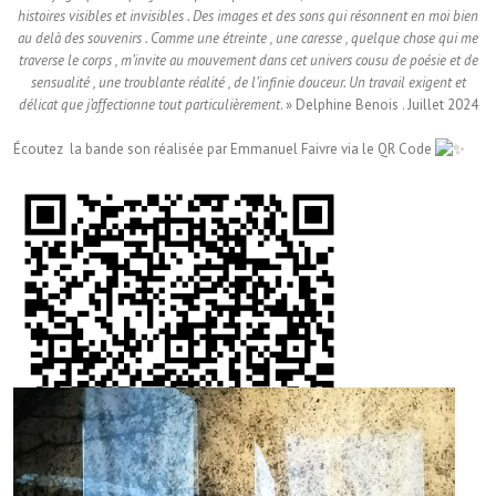
histoires visibles et invisibles . Des images et des sons qui résonnent en moi bien
au delà des souvenirs . Comme une étreinte , une caresse , quelque chose qui me
traverse le corps , m’invite au mouvement dans cet univers cousu de poésie et de
sensualité , une troublante réalité , de l’infinie douceur. Un travail exigent et
délicat que j’affectionne tout particulièrement
. » Delphine Benois . Juillet 2024
Écoutez la bande son réalisée par Emmanuel Faivre via le QR Code