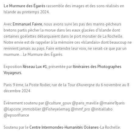
Le Murmure des Égarés
rassemble des images et des sons réalisés en
Islande au printemps 2024.
Avec
Emmanuel Faivre
, nous avons suivi les pas des marins-pêcheurs
bretons partis pêcher la morue dans les eaux glacées d’Islande dont
certaines goélettes débarquaient dans le port morutier de La Rochelle.
Notre envie est de rappeler à la mémoire ces «Islandais» dont beaucoup ne
revinrent jamais au pays. Faire entendre leur voix, ne serait-ce que par un
murmure… Le Murmure des Égarés.
Exposition
Réseau Lux #1
, présentée par
Itinéraires des Photographes
Voyageurs.
Paris 9 ème, la Poste Rodier, rue de la Tour d’Auvergne du 6 novembre au 8
décembre 2024
Évènement soutenu par @culture_gouv @paris_maville @mairie9paris
@laposte_immobilier @Fisheyelemag @mmf_pro @initiallabo
@epsonfrance
Soutenu par le
Centre Intermondes-Humanités Océanes
-La Rochelle.