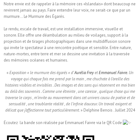
Notre envie est de rappeler à la mémoire ces «Islandais» dont beaucoup ne
revinrent jamais au pays. Faire entendre leur voix, ne serait-ce que par un
murmure… Le Murmure des Égarés.
Le rendu, escale de travail, est une installation immersive, visuelle et
sonore. Elle offre une déambulation au milieu de voilages, support à la
projection et de tirages photographiques dans une multidiffusion sonore
qui invite le spectateur à une rencontre poétique et sensible. Entre nature,
nature-mortes, entre terre et mer se dessine une invitation à la traversée
des mémoires océanes et humaines.
«
Exposition « le murmure des égarés « d’
Aurélia Frey
et
Emmanuel Faivre
. Un
voyage qui chaque fois me prend par la main , me chuchote à l’oreille des
histoires visibles et invisibles . Des images et des sons qui résonnent en moi bien
au delà des souvenirs . Comme une étreinte , une caresse , quelque chose qui me
traverse le corps , m’invite au mouvement dans cet univers cousu de poésie et de
sensualité , une troublante réalité , de l’infinie douceur. Un travail exigent et
délicat que j’affectionne tout particulièrement
. » Delphine Benois . Juillet 2024
Écoutez la bande son réalisée par Emmanuel Faivre via le QR Code