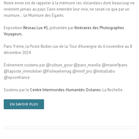
Notre envie est de rappeler à la mémoire ces «Islandais» dont beaucoup ne
revinrent jamais au pays. Faire entendre leur voix, ne serait-ce que par un
murmure… Le Murmure des Égarés.
Exposition
Réseau Lux #1
, présentée par
Itinéraires des Photographes
Voyageurs.
Paris 9 ème, la Poste Rodier, rue de la Tour d’Auvergne du 6 novembre au 8
décembre 2024
Évènement soutenu par @culture_gouv @paris_maville @mairie9paris
@laposte_immobilier @Fisheyelemag @mmf_pro @initiallabo
@epsonfrance
Soutenu par le
Centre Intermondes-Humanités Océanes
-La Rochelle.
EN SAVOIR PLUS