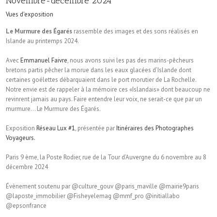
Novembre-décembre 2024
Vues d'exposition
Le Murmure des Égarés
rassemble des images et des sons réalisés en
Islande au printemps 2024.
Avec
Emmanuel Faivre
, nous avons suivi les pas des marins-pêcheurs
bretons partis pêcher la morue dans les eaux glacées d’Islande dont
certaines goélettes débarquaient dans le port morutier de La Rochelle.
Notre envie est de rappeler à la mémoire ces «Islandais» dont beaucoup ne
revinrent jamais au pays. Faire entendre leur voix, ne serait-ce que par un
murmure… Le Murmure des Égarés.
Exposition
Réseau Lux #1
, présentée par
Itinéraires des Photographes
Voyageurs.
Paris 9 ème, la Poste Rodier, rue de la Tour d’Auvergne du 6 novembre au 8
décembre 2024
Évènement soutenu par @culture_gouv @paris_maville @mairie9paris
@laposte_immobilier @Fisheyelemag @mmf_pro @initiallabo
@epsonfrance