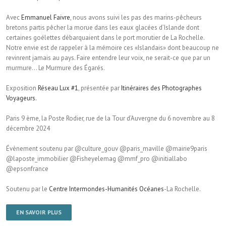
Avec
Emmanuel Faivre
, nous avons suivi les pas des marins-pêcheurs
bretons partis pêcher la morue dans les eaux glacées d’Islande dont
certaines goélettes débarquaient dans le port morutier de La Rochelle.
Notre envie est de rappeler à la mémoire ces «Islandais» dont beaucoup ne
revinrent jamais au pays. Faire entendre leur voix, ne serait-ce que par un
murmure… Le Murmure des Égarés.
Exposition
Réseau Lux #1
, présentée par
Itinéraires des Photographes
Voyageurs.
Paris 9 ème, la Poste Rodier, rue de la Tour d’Auvergne du 6 novembre au 8
décembre 2024
Évènement soutenu par @culture_gouv @paris_maville @mairie9paris
@laposte_immobilier @Fisheyelemag @mmf_pro @initiallabo
@epsonfrance
Soutenu par le
Centre Intermondes-Humanités Océanes
-La Rochelle.
EN SAVOIR PLUS