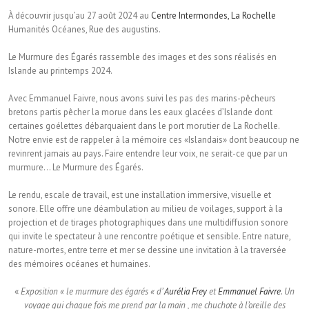
À découvrir jusqu’au 27 août 2024 au
Centre Intermondes, La Rochelle
Humanités Océanes, Rue des augustins.
Le Murmure des Égarés rassemble des images et des sons réalisés en
Islande au printemps 2024.
Avec Emmanuel Faivre, nous avons suivi les pas des marins-pêcheurs
bretons partis pêcher la morue dans les eaux glacées d’Islande dont
certaines goélettes débarquaient dans le port morutier de La Rochelle.
Notre envie est de rappeler à la mémoire ces «Islandais» dont beaucoup ne
revinrent jamais au pays. Faire entendre leur voix, ne serait-ce que par un
murmure… Le Murmure des Égarés.
Le rendu, escale de travail, est une installation immersive, visuelle et
sonore. Elle offre une déambulation au milieu de voilages, support à la
projection et de tirages photographiques dans une multidiffusion sonore
qui invite le spectateur à une rencontre poétique et sensible. Entre nature,
nature-mortes, entre terre et mer se dessine une invitation à la traversée
des mémoires océanes et humaines.
«
Exposition « le murmure des égarés « d’
Aurélia Frey
et
Emmanuel Faivre
. Un
voyage qui chaque fois me prend par la main , me chuchote à l’oreille des