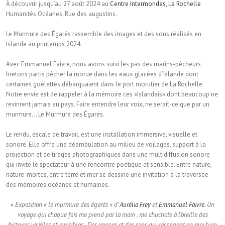
À découvrir jusqu’au 27 août 2024 au
Centre Intermondes, La Rochelle
Humanités Océanes, Rue des augustins.
Le Murmure des Égarés rassemble des images et des sons réalisés en
Islande au printemps 2024.
Avec Emmanuel Faivre, nous avons suivi les pas des marins-pêcheurs
bretons partis pêcher la morue dans les eaux glacées d’Islande dont
certaines goélettes débarquaient dans le port morutier de La Rochelle.
Notre envie est de rappeler à la mémoire ces «Islandais» dont beaucoup ne
revinrent jamais au pays. Faire entendre leur voix, ne serait-ce que par un
murmure… Le Murmure des Égarés.
Le rendu, escale de travail, est une installation immersive, visuelle et
sonore. Elle offre une déambulation au milieu de voilages, support à la
projection et de tirages photographiques dans une multidiffusion sonore
qui invite le spectateur à une rencontre poétique et sensible. Entre nature,
nature-mortes, entre terre et mer se dessine une invitation à la traversée
des mémoires océanes et humaines.
«
Exposition « le murmure des égarés « d’
Aurélia Frey
et
Emmanuel Faivre
. Un
voyage qui chaque fois me prend par la main , me chuchote à l’oreille des
histoires visibles et invisibles . Des images et des sons qui résonnent en moi bien