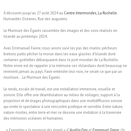
À découvrir jusqu’au 27 août 2024 au
Centre Intermondes, La Rochelle
Humanités Océanes, Rue des augustins.
Le Murmure des Égarés rassemble des images et des sons réalisés en
Islande au printemps 2024.
Avec Emmanuel Faivre, nous avons suivi les pas des marins-pêcheurs
bretons partis pêcher la morue dans les eaux glacées d’Islande dont
certaines goélettes débarquaient dans le port morutier de La Rochelle.
Notre envie est de rappeler à la mémoire ces «Islandais» dont beaucoup ne
revinrent jamais au pays. Faire entendre leur voix, ne serait-ce que par un
murmure… Le Murmure des Égarés.
Le rendu, escale de travail, est une installation immersive, visuelle et
sonore. Elle offre une déambulation au milieu de voilages, support à la
projection et de tirages photographiques dans une multidiffusion sonore
qui invite le spectateur à une rencontre poétique et sensible. Entre nature,
nature-mortes, entre terre et mer se dessine une invitation à la traversée
des mémoires océanes et humaines.
«
Exposition « le murmure des égarés « d’
Aurélia Frey
et
Emmanuel Faivre
. Un