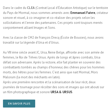
Dans le cadre du
CLEA
(Contrat Local d’Éducation Artistique) sur le territoire
du Pays de Mormal, nous sommes amenés avec
Emmanuel Faivre
,
créateur
sonore et visuel, à co-imaginer et co-réaliser des projets selon les
sollicitations et l’envie des partenaires. Ces projets sont toujours menés
conjointement alliant Images et Sons.
Avec la classe de CM2 de François Drecq (École de Bousies), nous avons
travaillé sur la légende d’Ursa et d’Ursus.
Au VIII ème siècle avant JC, Ursa, Reine Belge, affronte avec son armée de
femmes, le Roi de Trêves Ursus. Après de longs et âpres combats, Ursa
défait son adversaire. Après la victoire, elle fait planter en souvenir des
combattants tombés au champs d’honneur, des chênes pour les hommes
morts, des hêtres pour les femmes. C’est ainsi que nait Mormal, Mors
Malorum (la mort des méchants en latin).
Après une première rencontre et la scénarisation de leur récit, deux
journées de tournage pour récolter des sons et images qui ont abouti sur
un film photographique et sonore
URSA & URSUS
.
EN SAVOIR PLUS