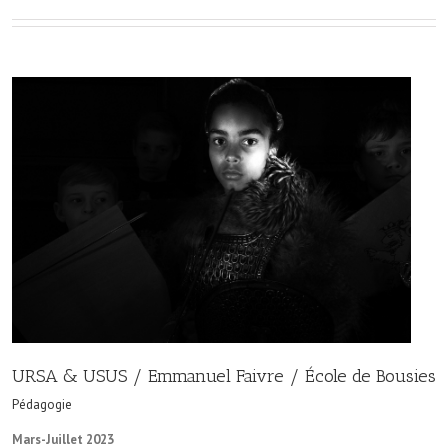
URSA & USUS / Emmanuel Faivre / École de Bousies
Pédagogie
Mars-Juillet 2023