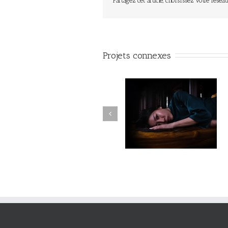
Partagez cet article, choisissez votre réseau
Projets connexes
Fleuve #040
Fleuve #039