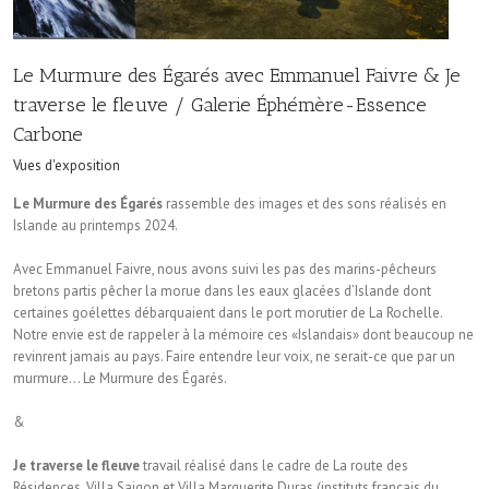
Le Murmure des Égarés avec Emmanuel Faivre & Je
traverse le fleuve / Galerie Éphémère-Essence
Carbone
Vues d'exposition
Le Murmure des Égarés
rassemble des images et des sons réalisés en
Islande au printemps 2024.
Avec Emmanuel Faivre, nous avons suivi les pas des marins-pêcheurs
bretons partis pêcher la morue dans les eaux glacées d’Islande dont
certaines goélettes débarquaient dans le port morutier de La Rochelle.
Notre envie est de rappeler à la mémoire ces «Islandais» dont beaucoup ne
revinrent jamais au pays. Faire entendre leur voix, ne serait-ce que par un
murmure… Le Murmure des Égarés.
&
Je traverse le fleuve
travail réalisé dans le cadre de La route des
Résidences, Villa Saigon et Villa Marguerite Duras (instituts français du