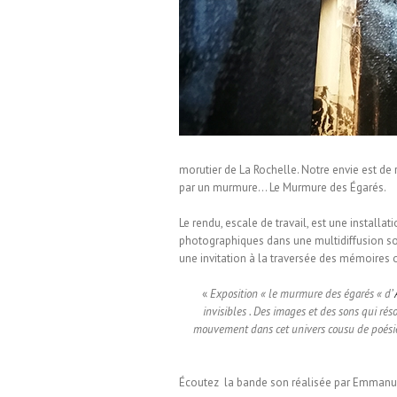
ermondes / Installation visuelle
morutier de La Rochelle. Notre envie est de 
par un murmure… Le Murmure des Égarés.
Le rendu, escale de travail, est une installa
photographiques dans une multidiffusion sono
une invitation à la traversée des mémoires
«
Exposition « le murmure des égarés « d’
invisibles . Des images et des sons qui ré
mouvement dans cet univers cousu de poésie et
Écoutez la bande son réalisée par Emmanue