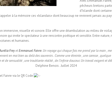
Avec Emmanuel Faivre, 
pêcheurs bretons parti
d’Islande dont certain
rappeler à la mémoire ces «Islandais» dont beaucoup ne revinrent jamais au pays.
tion immersive, visuelle et sonore. Elle offre une déambulation au milieu de voilag
re qui invite le spectateur à une rencontre poétique et sensible. Entre nature, 
 océanes et humaines.
Aurélia Frey
et
Emmanuel Faivre
. Un voyage qui chaque fois me prend par la main , me ch
sonnent en moi bien au delà des souvenirs . Comme une étreinte , une caresse , quelque c
 de sensualité , une troublante réalité , de l’infinie douceur. Un travail exigent et dél
Delphine Benois . Juillet 2024
l Faivre via le QR Code