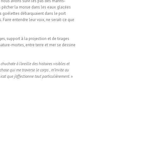
nous avons suivi les pas des marins-
s pêcher la morue dans les eaux glacées
es goélettes débarquaient dans le port
 Faire entendre leur voix, ne serait-ce que
es, support à la projection et de tirages
nature-mortes, entre terre et mer se dessine
uchote à l’oreille des histoires visibles et
hose qui me traverse le corps , m’invite au
icat que j’affectionne tout particulièrement
. »