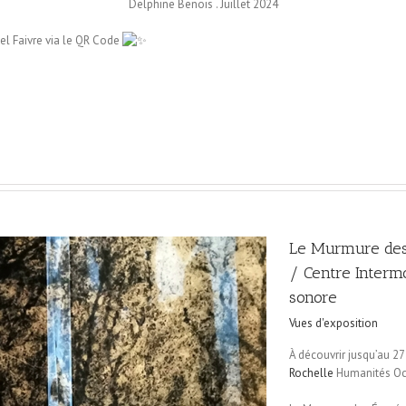
Delphine Benois . Juillet 2024
l Faivre via le QR Code
Le Murmure des
/ Centre Intermo
sonore
Vues d'exposition
À découvrir jusqu’au 2
Rochelle
Humanités Océ