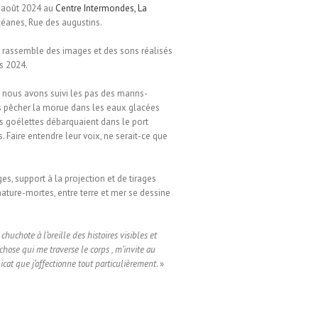
7 août 2024 au
Centre Intermondes, La
anes, Rue des augustins.
 rassemble des images et des sons réalisés
s 2024.
nous avons suivi les pas des marins-
s pêcher la morue dans les eaux glacées
es goélettes débarquaient dans le port
 Faire entendre leur voix, ne serait-ce que
es, support à la projection et de tirages
nature-mortes, entre terre et mer se dessine
uchote à l’oreille des histoires visibles et
hose qui me traverse le corps , m’invite au
icat que j’affectionne tout particulièrement
. »