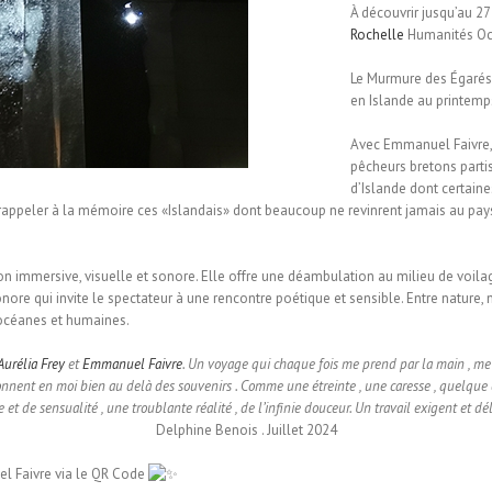
À découvrir jusqu’au 2
Rochelle
Humanités Océ
Le Murmure des Égarés
en Islande au printemp
Avec Emmanuel Faivre, 
pêcheurs bretons parti
d’Islande dont certain
rappeler à la mémoire ces «Islandais» dont beaucoup ne revinrent jamais au pays.
tion immersive, visuelle et sonore. Elle offre une déambulation au milieu de voilag
re qui invite le spectateur à une rencontre poétique et sensible. Entre nature, 
 océanes et humaines.
Aurélia Frey
et
Emmanuel Faivre
. Un voyage qui chaque fois me prend par la main , me ch
sonnent en moi bien au delà des souvenirs . Comme une étreinte , une caresse , quelque c
 de sensualité , une troublante réalité , de l’infinie douceur. Un travail exigent et dél
Delphine Benois . Juillet 2024
l Faivre via le QR Code