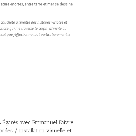
nature-mortes, entre terre et mer se dessine
uchote à l’oreille des histoires visibles et
hose qui me traverse le corps , m’invite au
icat que j’affectionne tout particulièrement
. »
 Égarés avec Emmanuel Faivre
ndes / Installation visuelle et