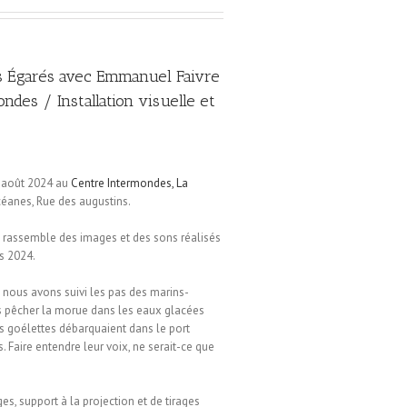
 Égarés avec Emmanuel Faivre
ndes / Installation visuelle et
7 août 2024 au
Centre Intermondes, La
anes, Rue des augustins.
 rassemble des images et des sons réalisés
s 2024.
nous avons suivi les pas des marins-
s pêcher la morue dans les eaux glacées
es goélettes débarquaient dans le port
 Faire entendre leur voix, ne serait-ce que
es, support à la projection et de tirages