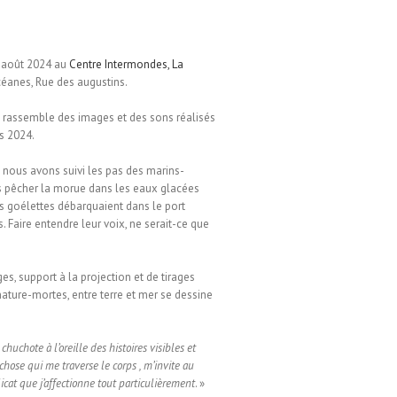
7 août 2024 au
Centre Intermondes, La
anes, Rue des augustins.
 rassemble des images et des sons réalisés
s 2024.
nous avons suivi les pas des marins-
s pêcher la morue dans les eaux glacées
es goélettes débarquaient dans le port
 Faire entendre leur voix, ne serait-ce que
es, support à la projection et de tirages
nature-mortes, entre terre et mer se dessine
uchote à l’oreille des histoires visibles et
hose qui me traverse le corps , m’invite au
icat que j’affectionne tout particulièrement
. »