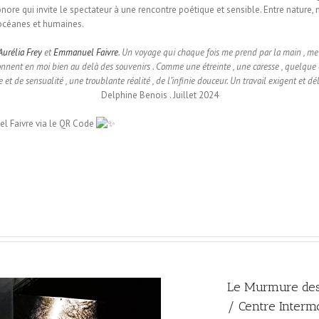
re qui invite le spectateur à une rencontre poétique et sensible. Entre nature, 
 océanes et humaines.
Aurélia Frey
et
Emmanuel Faivre
. Un voyage qui chaque fois me prend par la main , me ch
sonnent en moi bien au delà des souvenirs . Comme une étreinte , une caresse , quelque c
 de sensualité , une troublante réalité , de l’infinie douceur. Un travail exigent et dél
Delphine Benois . Juillet 2024
l Faivre via le QR Code
Le Murmure des
/ Centre Intermo