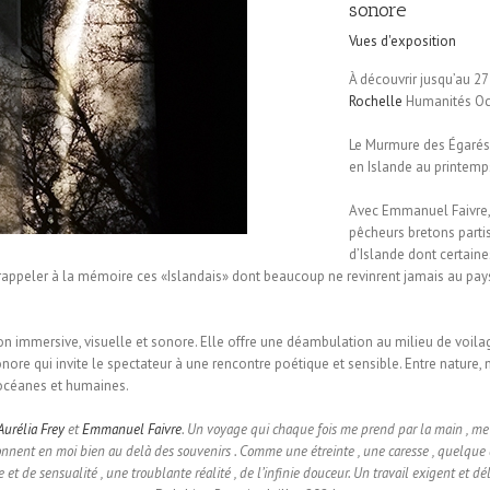
sonore
Vues d'exposition
À découvrir jusqu’au 2
Rochelle
Humanités Océ
Le Murmure des Égarés
en Islande au printemp
Avec Emmanuel Faivre, 
pêcheurs bretons parti
d’Islande dont certain
rappeler à la mémoire ces «Islandais» dont beaucoup ne revinrent jamais au pays.
tion immersive, visuelle et sonore. Elle offre une déambulation au milieu de voilag
re qui invite le spectateur à une rencontre poétique et sensible. Entre nature, 
 océanes et humaines.
Aurélia Frey
et
Emmanuel Faivre
. Un voyage qui chaque fois me prend par la main , me ch
sonnent en moi bien au delà des souvenirs . Comme une étreinte , une caresse , quelque c
 de sensualité , une troublante réalité , de l’infinie douceur. Un travail exigent et dél