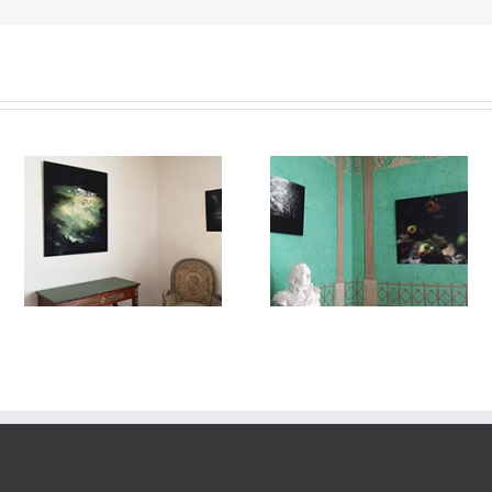
#VUEdilectae
Dilectae#002