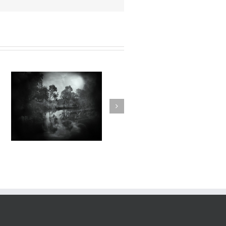
Dilectae#001