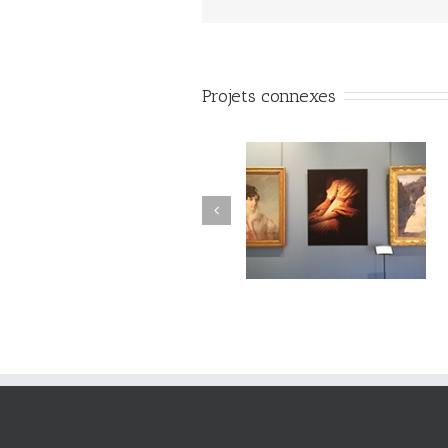
Projets connexes
#Vuedilectae#002
#Vuedilectae#001