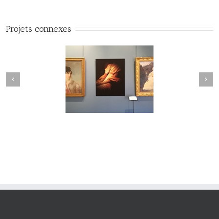
Projets connexes
#Vuedilectae#002
#Vuedilectae#001