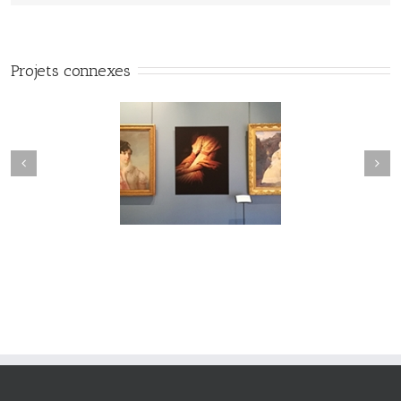
Projets connexes
#Vuedilectae#002
#Vuedilectae#001