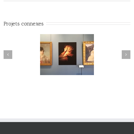
Projets connexes
#Vuedilectae#002
#Vuedilectae#001