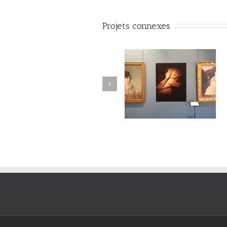
Projets connexes
#Vuedilectae#002
#Vuedilectae#001