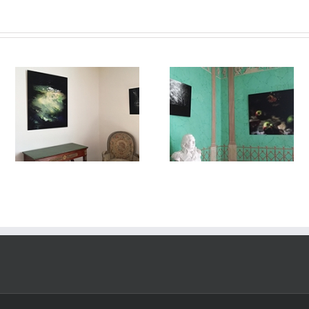
#VUEdilectae
Dilectae#002