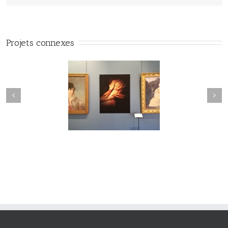
Projets connexes
#Vuedilectae#002
#Vuedilectae#001