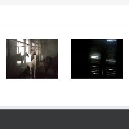
Passage #015
Passage #014