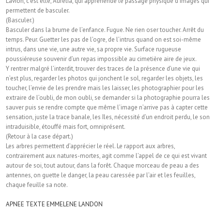
L’avion, c’est elle, Aurélia, qui appréhende le passage physique d’images qui
permettent de basculer.
(Basculer.)
Basculer dans la brume de l’enfance. Fugue. Ne rien oser toucher. Arrêt du
temps. Peur. Guetter les pas de l’ogre, de l’intrus quand on est soi-même
intrus, dans une vie, une autre vie, sa propre vie. Surface rugueuse
poussiéreuse souvenir d’un repas impossible au cimetière aire de jeux.
Y rentrer malgré l’interdit, trouver des traces de la présence d’une vie qui
n’est plus, regarder les photos qui jonchent le sol, regarder les objets, les
toucher, l’envie de les prendre mais les laisser, les photographier pour les
extraire de l’oubli, de mon oubli, se demander si la photographie pourra les
sauver puis se rendre compte que même l’image n’arrive pas à capter cette
sensation, juste la trace banale, les îles, nécessité d’un endroit perdu, le son
intraduisible, étouffé mais fort, omniprésent.
(Retour à la case départ.)
Les arbres permettent d’apprécier le réel. Le rapport aux arbres,
contrairement aux natures-mortes, agit comme l’appel de ce qui est vivant
autour de soi, tout autour, dans la forêt. Chaque morceau de peau a des
antennes, on guette le danger, la peau caressée par l’air et les feuilles,
chaque feuille sa note.
APNEE TEXTE EMMELENE LANDON