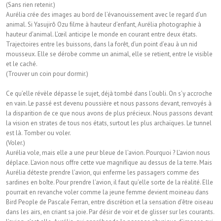
(Sans rien retenir.)
Aurélia crée des images au bord de l’évanouissement avec le regard d’un
animal. Si Yasujirô Ozu ﬁlme à hauteur d’enfant, Aurélia photographie à
hauteur d’animal. L’œil anticipe le monde en courant entre deux états.
Trajectoires entre les buissons, dans la forêt, d’un point d’eau à un nid
mousseux. Elle se dérobe comme un animal, elle se retient, entre le visible
et le caché.
(Trouver un coin pour dormir.)
Ce qu’elle révèle dépasse le sujet, déjà tombé dans l’oubli. On s’y accroche
en vain. Le passé est devenu poussière et nous passons devant, renvoyés à
la disparition de ce que nous avons de plus précieux. Nous passons devant
la vision en strates de tous nos états, surtout les plus archaïques. Le tunnel
est là. Tomber ou voler.
(Voler.)
Aurélia vole, mais elle a une peur bleue de l’avion. Pourquoi ? L’avion nous
déplace. L’avion nous offre cette vue magniﬁque au dessus de la terre. Mais
Aurélia déteste prendre l’avion, qui enferme les passagers comme des
sardines en boîte. Pour prendre l’avion, il faut qu’elle sorte de la réalité. Elle
pourrait en revanche voler comme la jeune femme devient moineau dans
Bird People de Pascale Ferran, entre discrétion et la sensation d’être oiseau
dans les airs, en criant sa joie. Par désir de voir et de glisser sur les courants.