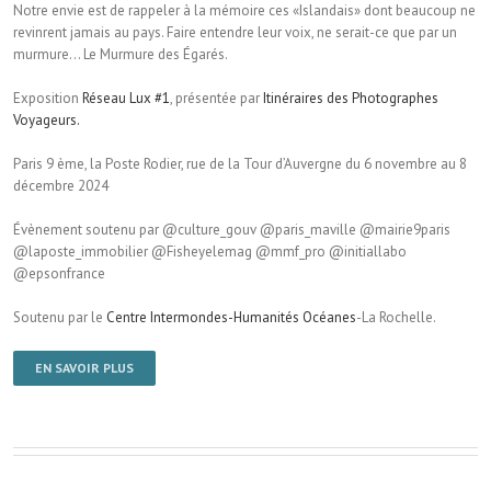
Notre envie est de rappeler à la mémoire ces «Islandais» dont beaucoup ne
revinrent jamais au pays. Faire entendre leur voix, ne serait-ce que par un
murmure… Le Murmure des Égarés.
Exposition
Réseau Lux #1
, présentée par
Itinéraires des Photographes
Voyageurs.
Paris 9 ème, la Poste Rodier, rue de la Tour d’Auvergne du 6 novembre au 8
décembre 2024
Évènement soutenu par @culture_gouv @paris_maville @mairie9paris
@laposte_immobilier @Fisheyelemag @mmf_pro @initiallabo
@epsonfrance
Soutenu par le
Centre Intermondes-Humanités Océanes
-La Rochelle.
EN SAVOIR PLUS