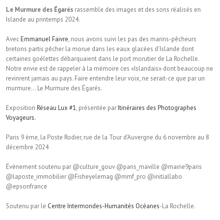
Le Murmure des Égarés
rassemble des images et des sons réalisés en
Islande au printemps 2024.
Avec
Emmanuel Faivre
, nous avons suivi les pas des marins-pêcheurs
bretons partis pêcher la morue dans les eaux glacées d’Islande dont
certaines goélettes débarquaient dans le port morutier de La Rochelle.
Notre envie est de rappeler à la mémoire ces «Islandais» dont beaucoup ne
revinrent jamais au pays. Faire entendre leur voix, ne serait-ce que par un
murmure… Le Murmure des Égarés.
Exposition
Réseau Lux #1
, présentée par
Itinéraires des Photographes
Voyageurs.
Paris 9 ème, la Poste Rodier, rue de la Tour d’Auvergne du 6 novembre au 8
décembre 2024
Évènement soutenu par @culture_gouv @paris_maville @mairie9paris
@laposte_immobilier @Fisheyelemag @mmf_pro @initiallabo
@epsonfrance
Soutenu par le
Centre Intermondes-Humanités Océanes
-La Rochelle.