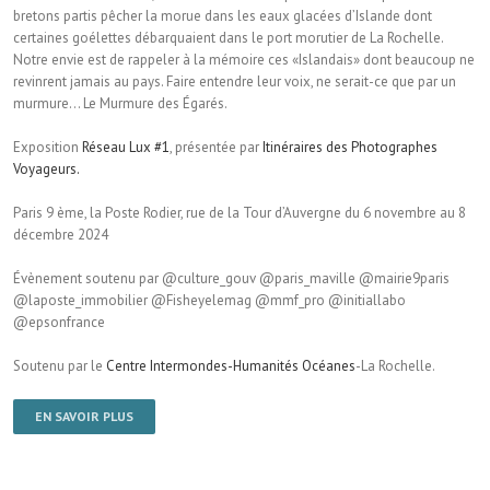
bretons partis pêcher la morue dans les eaux glacées d’Islande dont
certaines goélettes débarquaient dans le port morutier de La Rochelle.
Notre envie est de rappeler à la mémoire ces «Islandais» dont beaucoup ne
revinrent jamais au pays. Faire entendre leur voix, ne serait-ce que par un
murmure… Le Murmure des Égarés.
Exposition
Réseau Lux #1
, présentée par
Itinéraires des Photographes
Voyageurs.
Paris 9 ème, la Poste Rodier, rue de la Tour d’Auvergne du 6 novembre au 8
décembre 2024
Évènement soutenu par @culture_gouv @paris_maville @mairie9paris
@laposte_immobilier @Fisheyelemag @mmf_pro @initiallabo
@epsonfrance
Soutenu par le
Centre Intermondes-Humanités Océanes
-La Rochelle.
EN SAVOIR PLUS