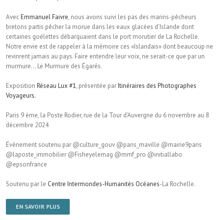
Avec
Emmanuel Faivre
, nous avons suivi les pas des marins-pêcheurs
bretons partis pêcher la morue dans les eaux glacées d’Islande dont
certaines goélettes débarquaient dans le port morutier de La Rochelle.
Notre envie est de rappeler à la mémoire ces «Islandais» dont beaucoup ne
revinrent jamais au pays. Faire entendre leur voix, ne serait-ce que par un
murmure… Le Murmure des Égarés.
Exposition
Réseau Lux #1
, présentée par
Itinéraires des Photographes
Voyageurs.
Paris 9 ème, la Poste Rodier, rue de la Tour d’Auvergne du 6 novembre au 8
décembre 2024
Évènement soutenu par @culture_gouv @paris_maville @mairie9paris
@laposte_immobilier @Fisheyelemag @mmf_pro @initiallabo
@epsonfrance
Soutenu par le
Centre Intermondes-Humanités Océanes
-La Rochelle.
EN SAVOIR PLUS