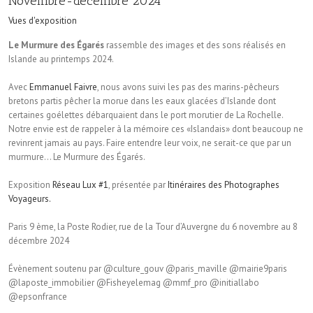
Novembre-décembre 2024
Vues d'exposition
Le Murmure des Égarés
rassemble des images et des sons réalisés en
Islande au printemps 2024.
Avec
Emmanuel Faivre
, nous avons suivi les pas des marins-pêcheurs
bretons partis pêcher la morue dans les eaux glacées d’Islande dont
certaines goélettes débarquaient dans le port morutier de La Rochelle.
Notre envie est de rappeler à la mémoire ces «Islandais» dont beaucoup ne
revinrent jamais au pays. Faire entendre leur voix, ne serait-ce que par un
murmure… Le Murmure des Égarés.
Exposition
Réseau Lux #1
, présentée par
Itinéraires des Photographes
Voyageurs.
Paris 9 ème, la Poste Rodier, rue de la Tour d’Auvergne du 6 novembre au 8
décembre 2024
Évènement soutenu par @culture_gouv @paris_maville @mairie9paris
@laposte_immobilier @Fisheyelemag @mmf_pro @initiallabo
@epsonfrance