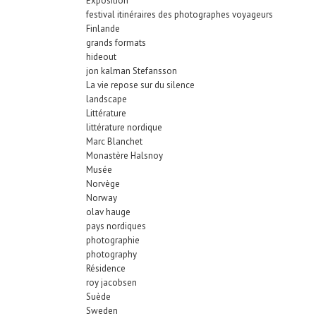
Exposition
festival itinéraires des photographes voyageurs
Finlande
grands formats
hideout
jon kalman Stefansson
La vie repose sur du silence
landscape
Littérature
littérature nordique
Marc Blanchet
Monastère Halsnoy
Musée
Norvège
Norway
olav hauge
pays nordiques
photographie
photography
Résidence
roy jacobsen
Suède
Sweden