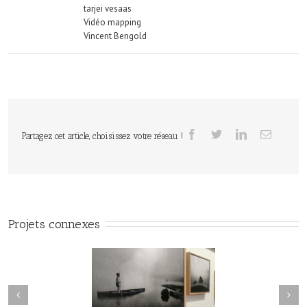
tarjei vesaas
Vidéo mapping
Vincent Bengold
Partagez cet article, choisissez votre réseau !
Projets connexes
urmure des Égarés /
Le Murmure des Égarés /
u Lux # 1 / Itinéraires
Réseau Lux # 1 / Itinéraires
hotographes Voyageurs
des Photographes Voyageurs