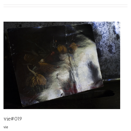
vie#019
vie