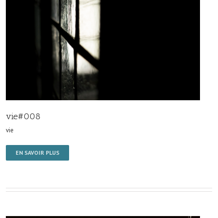
vie#008
vie
EN SAVOIR PLUS