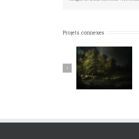
Projets connexes
vie#025
vie#024