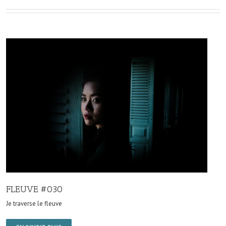
FLEUVE #030
Je traverse le fleuve