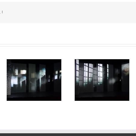
 !
Lune de loups#17
lune de loup#16