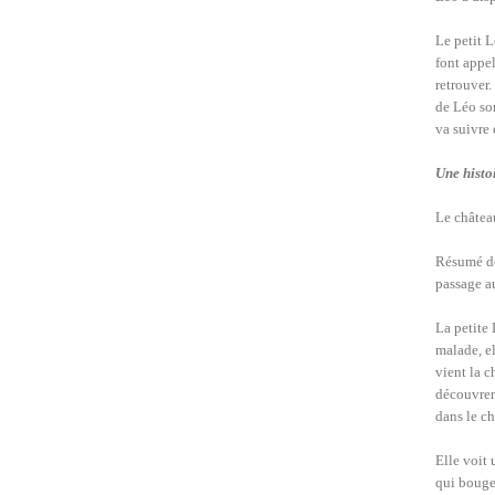
Le petit L
font appel
retrouver.
de Léo son
va suivre 
Une histo
Le châtea
Résumé de
passage a
La petite 
malade, el
vient la c
découvren
dans le c
Elle voit 
qui bougen