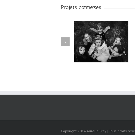
Projets connexes
LA FLEUR DE CRISTAL /
L’ARBRE DES TROLLS /
Emmanuel Faivre / École de
Emmanuel Faivre / Écol
Villereau
d’Englefontaire
Copyright 2014 Aurélia Frey | Tous droits rése