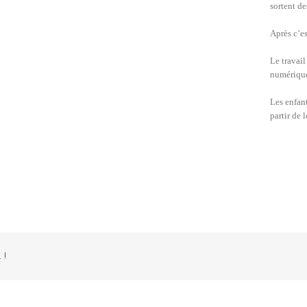
sortent d
Après c’es
Le travail
numérique
Les enfant
partir de 
 !