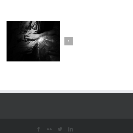
ARTHUR & MERLIN
e
L’ENCHANTEUR / Emmanuel
Faivre / École de Maroilles