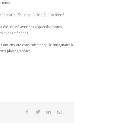
es murs.
t le matin. Est-ce qu’elle a fait un rêve ?
 a été réalisé avec des appareils photos
s et des sténopés.
s ont ensuite construit une ville imaginaire à
leurs photographies.