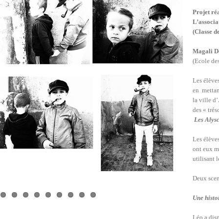
Projet ré
L’associa
(Classe d
Magali D
(Ecole de
Les élève
en mettan
la ville d
des « trés
Les Alys
Les élèves
ont eux m
utilisant 
Deux scen
Une histo
Léo a disp