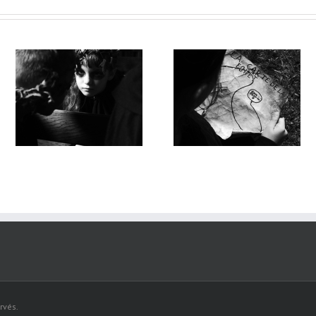
UNE MYSTÉRIEUSE CARTE
LA BELLE SAUVAGE /
e
/ Emmanuel Faivre / École
Emmanuel Faivre / Écol
Englefontaine
Houdain-Lez-Bavay
rvés.