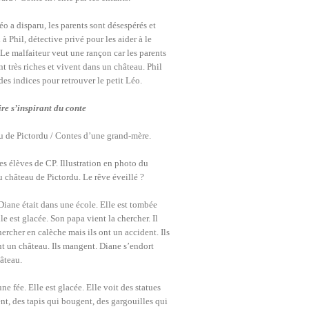
éo a disparu, les parents sont désespérés et
 à Phil, détective privé pour les aider à le
 Le malfaiteur veut une rançon car les parents
t très riches et vivent dans un château. Phil
des indices pour retrouver le petit Léo.
ire s’inspirant du conte
u de Pictordu / Contes d’une grand-mère.
s élèves de CP.
Illustration en photo du
u château de Pictordu. Le rêve éveillé ?
Diane était dans une école. Elle est tombée
le est glacée. Son papa vient la chercher. Il
hercher en calèche mais ils ont un accident. Ils
t un château. Ils mangent. Diane s’endort
hâteau.
une fée. Elle est glacée. Elle voit des statues
t, des tapis qui bougent, des gargouilles qui