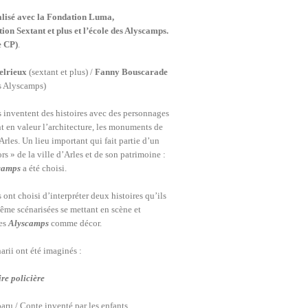
alisé avec la Fondation Luma,
tion Sextant et plus et l’école des Alyscamps.
e CP)
.
elrieux
(sextant et plus) /
Fanny Bouscarade
s Alyscamps)
s inventent des histoires avec des personnages
t en valeur l’architecture, les monuments de
’Arles. Un lieu important qui fait partie d’un
ors » de la ville d’Arles et de son patrimoine :
camps
a été choisi.
 ont choisi d’interpréter deux histoires qu’ils
ême scénarisées se mettant en scène et
les
Alyscamps
comme décor.
arii ont été imaginés :
ire policière
aru / Conte inventé par les enfants.