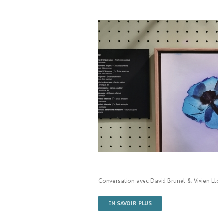
 Labenche / Brive La Gaillarde /
Conversation avec David Brunel & Vivien Ll
EN SAVOIR PLUS