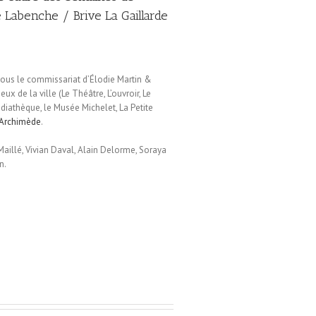
 Labenche / Brive La Gaillarde
sous le commissariat d’Élodie Martin &
ux de la ville (Le Théâtre, L’ouvroir, Le
édiathèque, le Musée Michelet, La Petite
’Archimède
.
Maillé, Vivian Daval, Alain Delorme, Soraya
n.