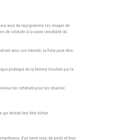
e leur aura de rayogramme, les images de
ns de solitude à la vaste sensibilité du
ant ainsi son intimité, sa folie peut-être,
éthique poétique de la femme touchée par le
récieux les reflétant pour les relancer.
 qui devrait leur être échue.
empétueux, d’un lierre rose, de pieds et bras