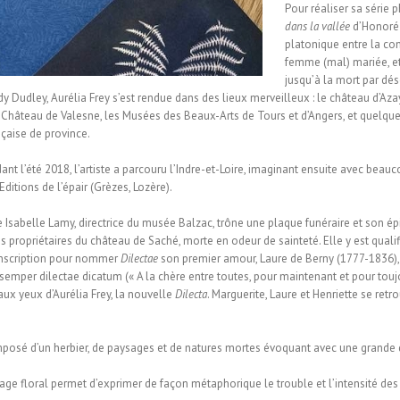
Pour réaliser sa série 
dans la vallée
d’Honoré 
platonique entre la co
femme (mal) mariée, et
jusqu’à la mort par dé
dy Dudley, Aurélia Frey s’est rendue dans des lieux merveilleux : le château d’Aza
Château de Valesne, les Musées des Beaux-Arts de Tours et d’Angers, et quelque
çaise de province.
t l’été 2018, l’artiste a parcouru l’Indre-et-Loire, imaginant ensuite avec beau
 Editions de l’épair (Grèzes, Lozère).
e Isabelle Lamy, directrice du musée Balzac, trône une plaque funéraire et son é
s propriétaires du château de Saché, morte en odeur de sainteté. Elle y est quali
 inscription pour nommer
Dilectae
son premier amour, Laure de Berny (1777-1836),
semper dilectae dicatum (« A la chère entre toutes, pour maintenant et pour toujou
aux yeux d’Aurélia Frey, la nouvelle
Dilecta
. Marguerite, Laure et Henriette se ret
posé d’un herbier, de paysages et de natures mortes évoquant avec une grande d
age floral permet d’exprimer de façon métaphorique le trouble et l’intensité 