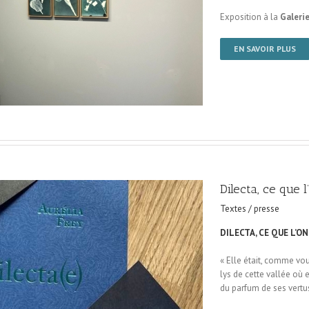
Exposition à la
Galerie
EN SAVOIR PLUS
Dilecta, ce que 
Textes / presse
DILECTA, CE QUE L’O
« Elle était, comme vou
lys de cette vallée où e
du parfum de ses vertus