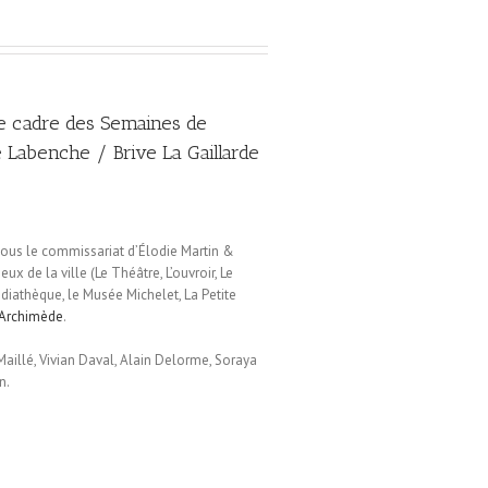
le cadre des Semaines de
 Labenche / Brive La Gaillarde
sous le commissariat d’Élodie Martin &
ux de la ville (Le Théâtre, L’ouvroir, Le
édiathèque, le Musée Michelet, La Petite
’Archimède
.
Maillé, Vivian Daval, Alain Delorme, Soraya
n.