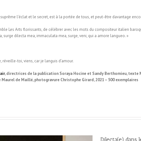
suprême l’éclat et le secret, est à la portée de tous, et peut-être davantage enc
ble Les Arts florissants, de célébrer avec les mots du compositeur italien baro
a, surge dilecta mea, immaculata mea, surge, veni, qui a amore langueo. »
réveille-toi, viens, car je languis d’amour.
air
, directrices de la publication Soraya Hocine et Sandy Berthomieu, texte 
e Maurel de Maillé, photogravure Christophe Girard, 2021 – 500 exemplaires
Dilecta(e) dans 