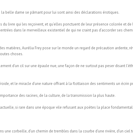
 la belle dame se pâmant pour lui sont ainsi des déclarations érotiques.
s du livre qui les reçoivent, et qu’elles ponctuent de leur présence colorée et d
 entrées dans le merveilleux existentiel de qui ne craint pas d’accorder ses chemi
es matières, Aurélia Frey pose sur le monde un regard de précaution ardente, révél
toutes choses.
lement d’un cil sur une épaule nue, une façon de ne surtout pas peser disant l’
froide, et le miracle d’une nature offrant à la flottaison des sentiments un écrin p
importance des racines, de la culture, de la transmission la plus haute.
inactuelle, si rare dans une époque vile refusant aux poètes la place fondamentale
s une corbeille, d’un chemin de trembles dans la courbe d’une rivière, d’un ciel t