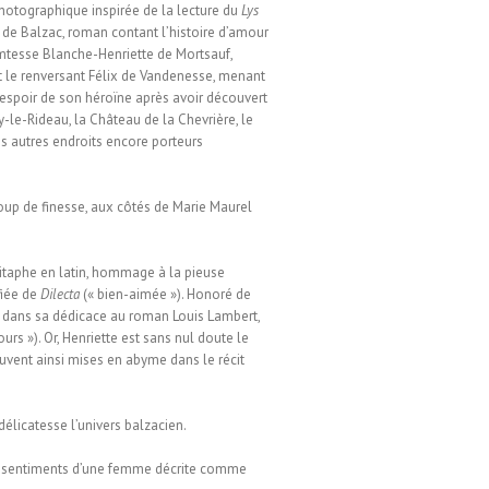
photographique inspirée de la lecture du
Lys
de Balzac, roman contant l’histoire d’amour
mtesse Blanche-Henriette de Mortsauf,
 le renversant Félix de Vandenesse, menant
sespoir de son héroïne après avoir découvert
y-le-Rideau, la Château de la Chevrière, le
s autres endroits encore porteurs
coup de finesse, aux côtés de Marie Maurel
pitaphe en latin, hommage à la pieuse
fiée de
Dilecta
(« bien-aimée »). Honoré de
 dans sa dédicace au roman Louis Lambert,
rs »). Or, Henriette est sans nul doute le
rouvent ainsi mises en abyme dans le récit
élicatesse l’univers balzacien.
des sentiments d’une femme décrite comme