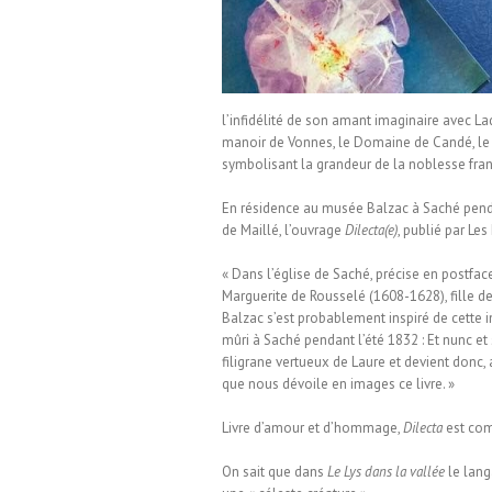
l’infidélité de son amant imaginaire avec La
manoir de Vonnes, le Domaine de Candé, le 
symbolisant la grandeur de la noblesse fran
En résidence au musée Balzac à Saché pendan
de Maillé, l’ouvrage
Dilecta(e)
, publié par Les
« Dans l’église de Saché, précise en postfac
Marguerite de Rousselé (1608-1628), fille de
Balzac s’est probablement inspiré de cette
mûri à Saché pendant l’été 1832 : Et nunc et 
filigrane vertueux de Laure et devient donc, 
que nous dévoile en images ce livre. »
Livre d’amour et d’hommage,
Dilecta
est com
On sait que dans
Le Lys dans la vallée
le lang