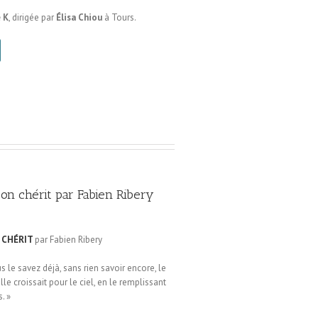
 K
, dirigée par
Élisa Chiou
à Tours.
l’on chérit par Fabien Ribery
N CHÉRIT
par Fabien Ribery
s le savez déjà, sans rien savoir encore, le
lle croissait pour le ciel, en le remplissant
. »