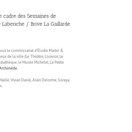
le cadre des Semaines de
 Labenche / Brive La Gaillarde
sous le commissariat d’Élodie Martin &
ux de la ville (Le Théâtre, L’ouvroir, Le
édiathèque, le Musée Michelet, La Petite
’Archimède
.
Maillé, Vivian Daval, Alain Delorme, Soraya
n.