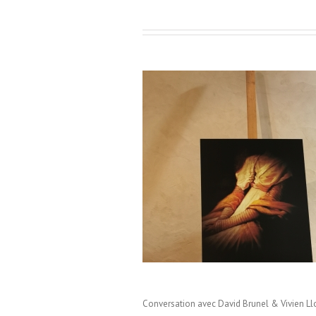
 Labenche / Brive La Gaillarde /
Conversation avec David Brunel & Vivien Ll