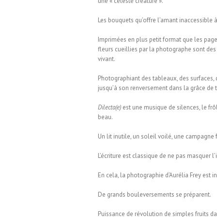
une « céleste créature ».
Les bouquets qu’offre l’amant inaccessible à
Imprimées en plus petit format que les page
fleurs cueillies par la photographe sont des
vivant.
Photographiant des tableaux, des surfaces, d
jusqu’à son renversement dans la grâce de 
Dilecta(e)
est une musique de silences, le frô
beau.
Un lit inutile, un soleil voilé, une campagne 
L’écriture est classique de ne pas masquer l’
En cela, la photographie d’Aurélia Frey est 
De grands bouleversements se préparent.
Puissance de révolution de simples fruits dan