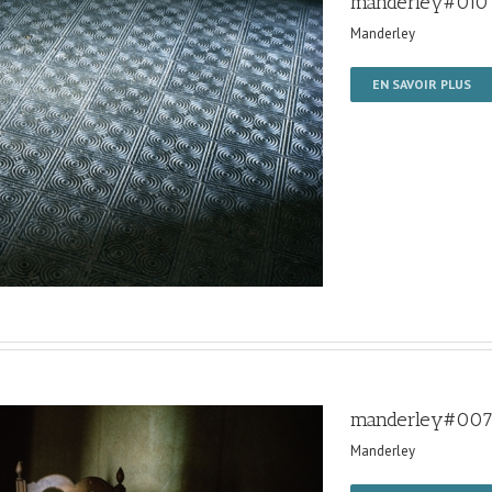
manderley#010
Manderley
EN SAVOIR PLUS
manderley#00
Manderley