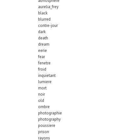
atmosphere
aurelia_frey
black
blurred
contre-jour
dark
death
dream
eerie
fear
fenetre
froid
inquietant
lumiere
mort
noir
old
ombre
photographie
photography
poussiere
prison
rayons