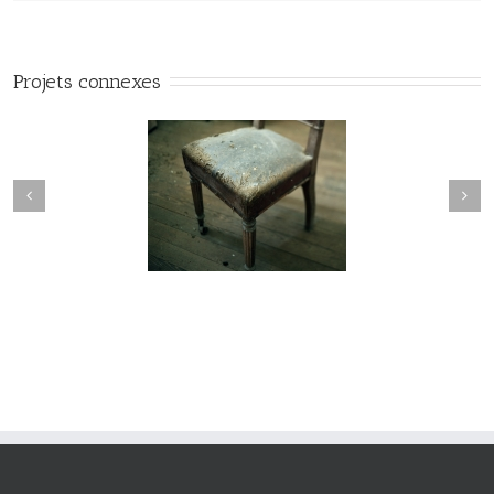
Projets connexes
manderley#015
maderley#014