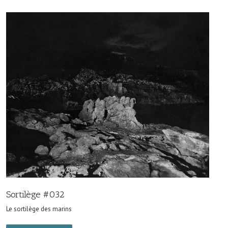
Sortilège #032
Le sortilège des marins