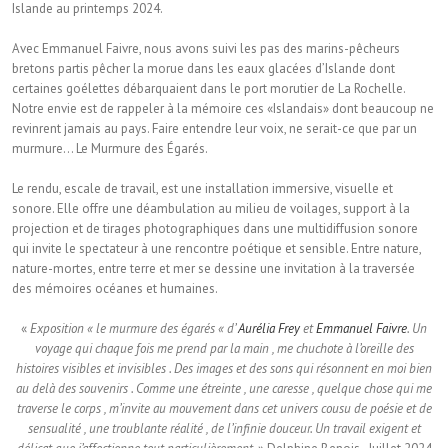
Islande au printemps 2024.
Avec Emmanuel Faivre, nous avons suivi les pas des marins-pêcheurs
bretons partis pêcher la morue dans les eaux glacées d’Islande dont
certaines goélettes débarquaient dans le port morutier de La Rochelle.
Notre envie est de rappeler à la mémoire ces «Islandais» dont beaucoup ne
revinrent jamais au pays. Faire entendre leur voix, ne serait-ce que par un
murmure… Le Murmure des Égarés.
Le rendu, escale de travail, est une installation immersive, visuelle et
sonore. Elle offre une déambulation au milieu de voilages, support à la
projection et de tirages photographiques dans une multidiffusion sonore
qui invite le spectateur à une rencontre poétique et sensible. Entre nature,
nature-mortes, entre terre et mer se dessine une invitation à la traversée
des mémoires océanes et humaines.
«
Exposition « le murmure des égarés « d’
Aurélia Frey
et
Emmanuel Faivre
. Un
voyage qui chaque fois me prend par la main , me chuchote à l’oreille des
histoires visibles et invisibles . Des images et des sons qui résonnent en moi bien
au delà des souvenirs . Comme une étreinte , une caresse , quelque chose qui me
traverse le corps , m’invite au mouvement dans cet univers cousu de poésie et de
sensualité , une troublante réalité , de l’infinie douceur. Un travail exigent et