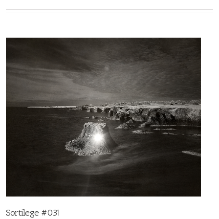
Sortilege #031