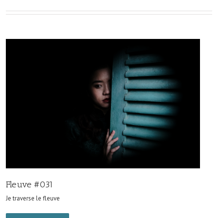
Fleuve #031
Je traverse le fleuve