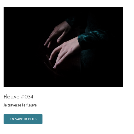
Fleuve #034
Je traverse le fleuve
EN SAVOIR PLUS