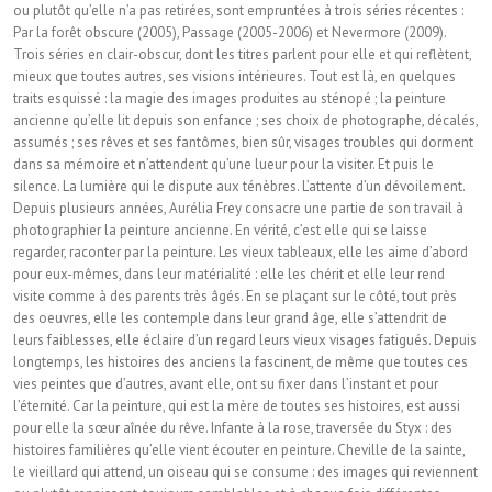
ou plutôt qu’elle n’a pas retirées, sont empruntées à trois séries récentes :
Par la forêt obscure (2005), Passage (2005-2006) et Nevermore (2009).
Trois séries en clair-obscur, dont les titres parlent pour elle et qui reflètent,
mieux que toutes autres, ses visions intérieures. Tout est là, en quelques
traits esquissé : la magie des images produites au sténopé ; la peinture
ancienne qu’elle lit depuis son enfance ; ses choix de photographe, décalés,
assumés ; ses rêves et ses fantômes, bien sûr, visages troubles qui dorment
dans sa mémoire et n’attendent qu’une lueur pour la visiter. Et puis le
silence. La lumière qui le dispute aux ténèbres. L’attente d’un dévoilement.
Depuis plusieurs années, Aurélia Frey consacre une partie de son travail à
photographier la peinture ancienne. En vérité, c’est elle qui se laisse
regarder, raconter par la peinture. Les vieux tableaux, elle les aime d’abord
pour eux-mêmes, dans leur matérialité : elle les chérit et elle leur rend
visite comme à des parents très âgés. En se plaçant sur le côté, tout près
des oeuvres, elle les contemple dans leur grand âge, elle s’attendrit de
leurs faiblesses, elle éclaire d’un regard leurs vieux visages fatigués. Depuis
longtemps, les histoires des anciens la fascinent, de même que toutes ces
vies peintes que d’autres, avant elle, ont su fixer dans l’instant et pour
l’éternité. Car la peinture, qui est la mère de toutes ses histoires, est aussi
pour elle la sœur aînée du rêve. Infante à la rose, traversée du Styx : des
histoires familières qu’elle vient écouter en peinture. Cheville de la sainte,
le vieillard qui attend, un oiseau qui se consume : des images qui reviennent