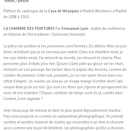
Textes / presse
Préface du catalogue de la
Casa de Velazquez
à Madrid. Résidence à Madrid
de 2008 à 2010.
LA CHAMBRE DES PEINTURES
Par
Emmanuel Lurin
, maître de conférence
en Histoire de l’Art moderne / Sorbonne Université.
La pièce est sombre et les persiennes sont fermées. Du dehors filtre un jour
blanc et brûlant que je ne laisserai pas rentrer. Dans ma chambre noire, je
me suis retirée seule. J’ai renoncé au monde, j’ai retrouvé le silence. Plus
personne, plus d’objet, plus rien. Qu’une clarté pâle qui glisse sur les murs,
révélant sur son passage des taches dans le papier, des fissures, comme de
croûtes de peinture. Cette nuit, pourtant, j’ai cru voir autre chose dans son
reflet d’argent : un sourire, un oiseau, un visage mangé d’ombre dont l’œil
unique était posé sur moi. Qui sont ces êtres que j’ignore et qui tapissent les
murs de ma chambre ? Depuis combien de temps sont-ils là, cachés dans
l’ombre, à me regarder ?
Avec beaucoup de retenue et dans le plus grand dépouillement, Aurélia
Frey nous propose ici comme un autoportrait photographique. Un portrait
sombre et austère, traversé de clartés, qui ressemble à un rêve et résonne
aussi comme une leçon de ténèbres. Les photographies qu’elle a choisies,