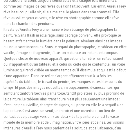
ou plutôt renaissent, toujours semblables et à chaque fois différentes,
comme les images de ces rêves que l’on fait souvent. Car enfin, Aurélia Frey
rêve beaucoup : elle vit, elle aime et elle pleure dans son sommeil. Elle
rêve aussi les yeux ouverts, elle rêve en photographie comme elle rêve
dans la chambre des peintures.
Il reste qu’Aurélia Frey a une manière bien étrange de photographier la
peinture. Sans flash ni éclairage, sans cadrage convenu, elle provoque le
hasard et fait entrer la lumière dans la peinture, révélant ainsi des images
qui nous sont inconnues. Sous le regard du photographe, le tableau en effet
vacille, l’image se fragmente, l’illusion picturale un instant est rompue.
Quelque chose de nouveau apparaît, qui est une lumière : un reflet naturel
qui n’appartient qu’au tableau et à celui ou celle qui le contemple ; un voile
lumineux qui rend visible en même temps qu’il dissimule et qui est le début
d’une apparition. Dans ce reflet d’argent affleurent tout à la fois les
aspérités du tableau, le travail du peintre, les marques et les blessures du
temps. Et puis des images nouvelles, insoupçonnées, évanescentes, qui
semblent tantôt réfléchies par la toile, tantôt projetées au plus profond de
la peinture. Le tableau ainsi transfiguré n’est plus seulement une image :
c’est une peau vieillie, chargée de signes, qui porte en elle le « négatif » de
la peinture. C’est aussi un seuil, un miroir et une ouverture : un lieu de
contact et de passage vers un « au-delà » de la peinture qui est le vaste
monde de la mémoire et de l’imagination. Entre joies et peines, les visions
intérieures d’Aurélia Frey nous parlent de la solitude et de l’absence, d’un