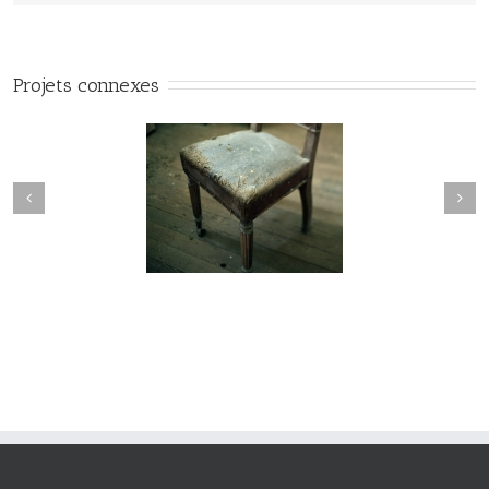
Projets connexes
manderley#015
maderley#014