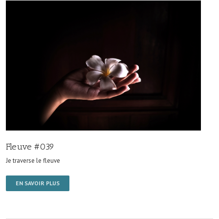
Fleuve #039
Je traverse le fleuve
EN SAVOIR PLUS