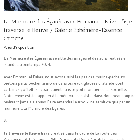
Le Murmure des Égarés avec Emmanuel Faivre & Je
traverse le fleuve / Galerie Éphémère-Essence
Carbone
Vues d'exposition
Le Murmure des Égarés
rassemble des images et des sons réalisés en
Islande au printemps 2024.
Avec Emmanuel Faivre, nous avons suivi les pas des marins-pêcheurs
bretons partis pêcher la morue dans les eaux glacées d’Islande dont
certaines goélettes débarquaient dans le port morutier de La Rochelle.
Notre envie est de rappeler à la mémoire ces «Islandais» dont beaucoup ne
revinrent jamais au pays. Faire entendre leur voix, ne serait-ce que par un
murmure… Le Murmure des Égarés.
&
Je traverse le fleuve
travail réalisé dans le cadre de La route des
Résidences, Villa Saigon et Villa Marguerite Duras (instituts français du