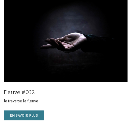
Fleuve #032
Je traverse le fleuve
EN SAVOIR PLUS