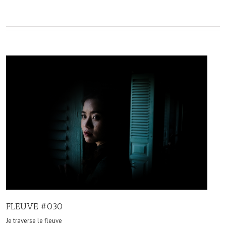
FLEUVE #030
Je traverse le fleuve